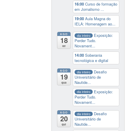
16:00
Curso de formação
em Jornalismo ...
19:00
Aula Magna do
IELA: Homenagem ao...
AGO
Exposição:
dia inteiro
18
Perder Tudo.
Novament...
ter
14:00
Soberania
tecnológica e digital
AGO
Desafio
dia inteiro
19
Universitário de
Nautide...
qua
Exposição:
dia inteiro
Perder Tudo.
Novament...
AGO
Desafio
dia inteiro
20
Universitário de
Nautide...
qui