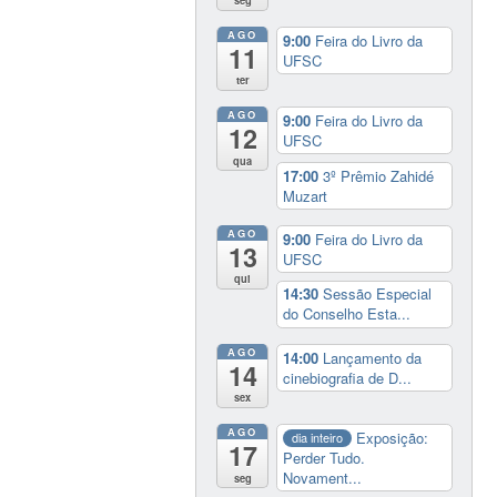
seg
AGO
9:00
Feira do Livro da
11
UFSC
ter
AGO
9:00
Feira do Livro da
12
UFSC
qua
17:00
3º Prêmio Zahidé
Muzart
AGO
9:00
Feira do Livro da
13
UFSC
qui
14:30
Sessão Especial
do Conselho Esta...
AGO
14:00
Lançamento da
14
cinebiografia de D...
sex
AGO
Exposição:
dia inteiro
17
Perder Tudo.
Novament...
seg