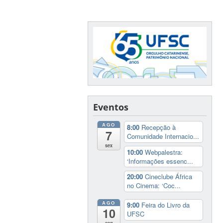
Eventos
AGO
8:00
Recepção à
7
Comunidade Internacio...
sex
10:00
Webpalestra:
‘Informações essenc...
20:00
Cineclube África
no Cinema: ‘Coc...
AGO
9:00
Feira do Livro da
10
UFSC