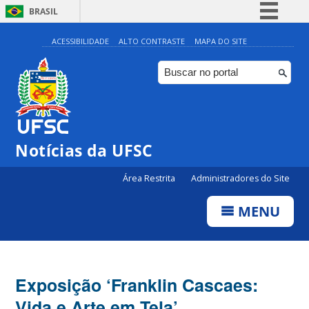
BRASIL
Simplifique!
ACESSIBILIDADE
ALTO CONTRASTE
MAPA DO SITE
Comunica BR
Participe
Acesso à informação
Legislação
Notícias da UFSC
Canais
Área Restrita
Administradores do Site
MENU
Exposição ‘Franklin Cascaes:
Vida e Arte em Tela’