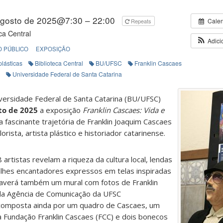
agosto de 2025@7:30 – 22:00
Cale
Repeats
ca Central
Adici
 PÚBLICO
EXPOSIÇÃO
plásticas
Biblioteca Central
BU/UFSC
Franklin Cascaes
Universidade Federal de Santa Catarina
versidade Federal de Santa Catarina (BU/UFSC)
to de 2025
a exposição
Franklin Cascaes: Vida e
a fascinante trajetória de Franklin Joaquim Cascaes
rista, artista plástico e historiador catarinense.
artistas revelam a riqueza da cultura local, lendas
alhes encantadores expressos em telas inspiradas
Haverá também um mural com fotos de Franklin
la Agência de Comunicação da UFSC
composta ainda por um quadro de Cascaes, um
la Fundação Franklin Cascaes (FCC) e dois bonecos