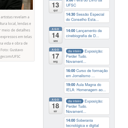
13
UFSC
qui
14:30
Sessão Especial
artistas revelam a
do Conselho Esta...
tura local, lendas e
AGO
14:00
Lançamento da
r meio de detalhes
14
cinebiografia de D...
expressos em telas
sex
na vida e obra de
 Foto: Gustavo
AGO
Exposição:
dia inteiro
17
Perder Tudo.
Agecom/UFSC
Novament...
seg
16:00
Curso de formação
em Jornalismo ...
19:00
Aula Magna do
IELA: Homenagem ao...
AGO
Exposição:
dia inteiro
18
Perder Tudo.
Novament...
ter
14:00
Soberania
tecnológica e digital