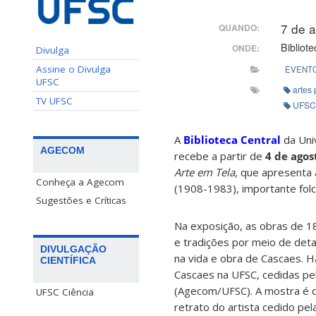
7 de 
QUANDO:
Bibliote
ONDE:
Divulga
Assine o Divulga
EVENTO
UFSC
artes 
TV UFSC
UFSC
A
Biblioteca Central
da Uni
AGECOM
recebe a partir de
4 de agos
Arte em Tela
, que apresenta 
Conheça a Agecom
(1908-1983), importante folclo
Sugestões e Críticas
Na exposição, as obras de 18 
e tradições por meio de det
DIVULGAÇÃO
na vida e obra de Cascaes. 
CIENTÍFICA
Cascaes na UFSC, cedidas pe
(Agecom/UFSC). A mostra é 
UFSC Ciência
retrato do artista cedido pe