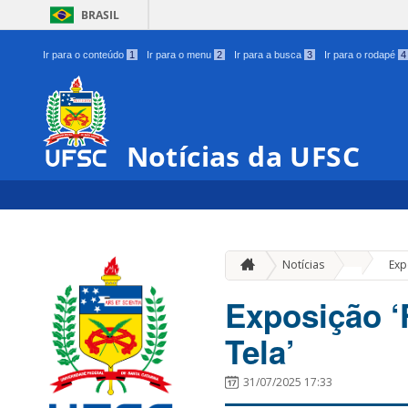
BRASIL
Ir para o conteúdo
1
Ir para o menu
2
Ir para a busca
3
Ir para o rodapé
4
Notícias da UFSC
»
Notícias
Exp
Exposição ‘
Tela’
31/07/2025 17:33