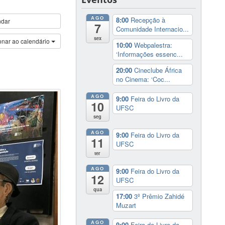
AGO
8:00
Recepção à
ndar
7
Comunidade Internacio...
sex
onar ao calendário
10:00
Webpalestra:
‘Informações essenc...
20:00
Cineclube África
no Cinema: ‘Coc...
AGO
9:00
Feira do Livro da
10
UFSC
seg
AGO
9:00
Feira do Livro da
11
UFSC
ter
AGO
9:00
Feira do Livro da
12
UFSC
qua
17:00
3º Prêmio Zahidé
Muzart
AGO
9:00
Feira do Livro da