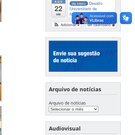
AGO
Desafio
dia inteiro
22
Universitário de
Nautide...
sáb
Adicionar
Ver calendário
Arquivo de notícias
Arquivo de notícias
Audiovisual