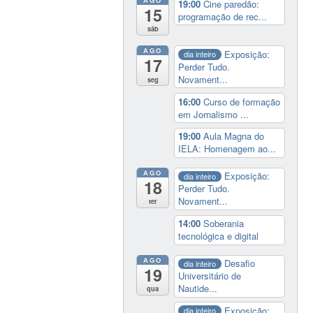
AGO
19:00
Cine paredão:
15
programação de rec...
sáb
AGO
Exposição:
dia inteiro
17
Perder Tudo.
Novament...
seg
16:00
Curso de formação
em Jornalismo ...
19:00
Aula Magna do
IELA: Homenagem ao...
AGO
Exposição:
dia inteiro
18
Perder Tudo.
Novament...
ter
14:00
Soberania
tecnológica e digital
AGO
Desafio
dia inteiro
19
Universitário de
Nautide...
qua
Exposição:
dia inteiro