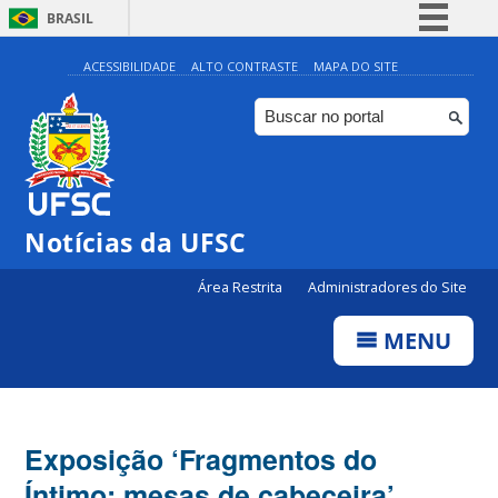
BRASIL
Simplifique!
ACESSIBILIDADE
ALTO CONTRASTE
MAPA DO SITE
Comunica BR
Participe
Acesso à informação
Legislação
Notícias da UFSC
Canais
Área Restrita
Administradores do Site
MENU
Exposição ‘Fragmentos do
Íntimo: mesas de cabeceira’