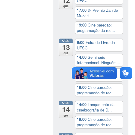
12
UFSC
qua
17:00
3º Prêmio Zahidé
Muzart
19:00
Cine paredão:
programação de rec...
AGO
9:00
Feira do Livro da
13
UFSC
qui
14:00
Seminário
Internacional ‘Ninguém...
14:30
Sessão Especial
do Conselho Esta...
19:00
Cine paredão:
programação de rec...
AGO
14:00
Lançamento da
14
cinebiografia de D...
sex
19:00
Cine paredão:
programação de rec...