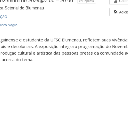
dezembro de 2024@7:00 – 20:00
Cale
Repeats
eca Setorial de Blumenau
Adici
IÇÃO
mbro Negro
, guinense e estudante da UFSC Blumenau, refletem suas vivênc
rais e decoloniais. A exposição integra a programação do Nove
 produção cultural e artística das pessoas pretas da comunidade 
s acerca do tema.