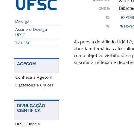
8 de 
Bibliot
ONDE:
EXPOS
Divulga
Nove
Assine o Divulga
UFSC
As poesia do Arlindo Udé Lé
TV UFSC
abordam temáticas afrocultu
como objetivo visibilidade à
suscitar a reflexão e debate
AGECOM
Conheça a Agecom
Sugestões e Críticas
DIVULGAÇÃO
CIENTÍFICA
UFSC Ciência