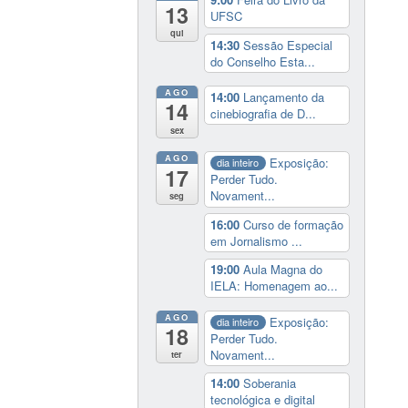
13
UFSC
qui
14:30
Sessão Especial
do Conselho Esta...
AGO
14:00
Lançamento da
14
cinebiografia de D...
sex
AGO
Exposição:
dia inteiro
17
Perder Tudo.
Novament...
seg
16:00
Curso de formação
em Jornalismo ...
19:00
Aula Magna do
IELA: Homenagem ao...
AGO
Exposição:
dia inteiro
18
Perder Tudo.
Novament...
ter
14:00
Soberania
tecnológica e digital