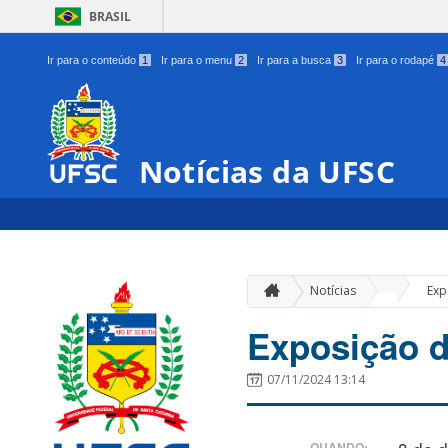
BRASIL
Ir para o conteúdo
1
Ir para o menu
2
Ir para a busca
3
Ir para o rodapé
4
Notícias da UFSC
»
Notícias
Exp
Exposição d
07/11/2024 13:14
QUANDO: