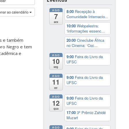
ndar
AGO
8:00
Recepção à
onar ao calendário
7
Comunidade Internacio...
sex
10:00
Webpalestra:
‘Informações essenc...
ias e também
20:00
Cineclube África
no Cinema: ‘Coc...
mbro Negro e tem
acadêmica e
AGO
9:00
Feira do Livro da
10
UFSC
seg
AGO
9:00
Feira do Livro da
11
UFSC
ter
AGO
9:00
Feira do Livro da
12
UFSC
qua
17:00
3º Prêmio Zahidé
Muzart
AGO
9:00
Feira do Livro da