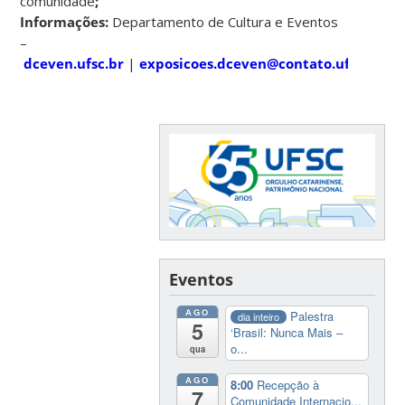
comunidade
;
Informações:
Departamento de Cultura e Eventos
–
dceven.ufsc.br
|
exposicoes.dceven@contato.ufsc.br
.
Eventos
AGO
Palestra
dia inteiro
5
‘Brasil: Nunca Mais –
o...
qua
AGO
8:00
Recepção à
7
Comunidade Internacio...