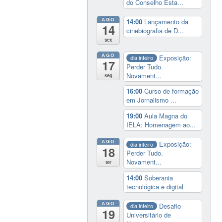
do Conselho Esta...
AGO
14:00
Lançamento da
14
cinebiografia de D...
sex
AGO
Exposição:
dia inteiro
17
Perder Tudo.
Novament...
seg
16:00
Curso de formação
em Jornalismo ...
19:00
Aula Magna do
IELA: Homenagem ao...
AGO
Exposição:
dia inteiro
18
Perder Tudo.
Novament...
ter
14:00
Soberania
tecnológica e digital
AGO
Desafio
dia inteiro
19
Universitário de