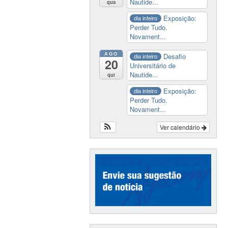
Nautide...
qua
Exposição:
dia inteiro
Perder Tudo.
Novament...
AGO
Desafio
dia inteiro
20
Universitário de
Nautide...
qui
Exposição:
dia inteiro
Perder Tudo.
Novament...
Ver calendário