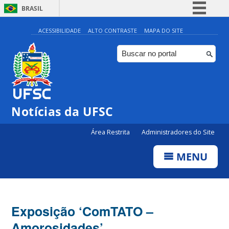
BRASIL
Simplifique!
ACESSIBILIDADE
ALTO CONTRASTE
MAPA DO SITE
Comunica BR
Participe
Acesso à informação
Legislação
Notícias da UFSC
Canais
Área Restrita
Administradores do Site
MENU
Exposição ‘ComTATO –
Amorosidades’