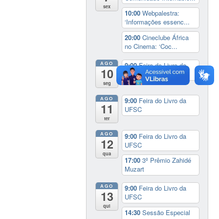
sex
10:00
Webpalestra:
‘Informações essenc...
20:00
Cineclube África
no Cinema: ‘Coc...
AGO
9:00
Feira do Livro da
10
UFSC
seg
AGO
9:00
Feira do Livro da
11
UFSC
ter
AGO
9:00
Feira do Livro da
12
UFSC
qua
17:00
3º Prêmio Zahidé
Muzart
AGO
9:00
Feira do Livro da
13
UFSC
qui
14:30
Sessão Especial