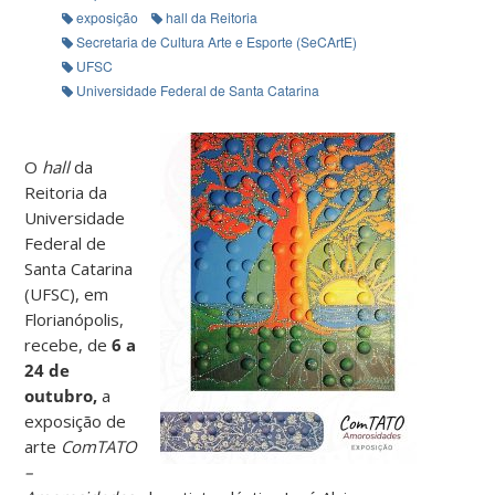
exposição
hall da Reitoria
Secretaria de Cultura Arte e Esporte (SeCArtE)
UFSC
Universidade Federal de Santa Catarina
O
hall
da
Reitoria da
Universidade
Federal de
Santa Catarina
(UFSC), em
Florianópolis,
recebe, de
6 a
24 de
outubro,
a
exposição de
arte
ComTATO
–