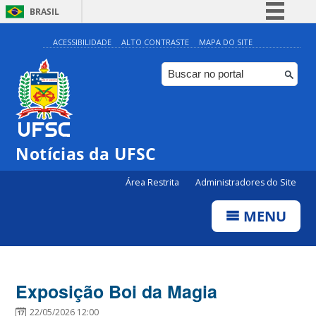
BRASIL
Simplifique!
ACESSIBILIDADE
ALTO CONTRASTE
MAPA DO SITE
Comunica BR
Participe
Acesso à informação
Legislação
Notícias da UFSC
Canais
Área Restrita
Administradores do Site
MENU
Exposição Boi da Magia
22/05/2026 12:00