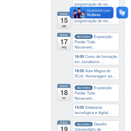
programação de rec...
AGO
19:00
Cine paredão:
15
programação de rec...
sáb
AGO
Exposição:
dia inteiro
17
Perder Tudo.
Novament...
seg
16:00
Curso de formação
em Jornalismo ...
19:00
Aula Magna do
IELA: Homenagem ao...
AGO
Exposição:
dia inteiro
18
Perder Tudo.
Novament...
ter
14:00
Soberania
tecnológica e digital
AGO
Desafio
dia inteiro
19
Universitário de