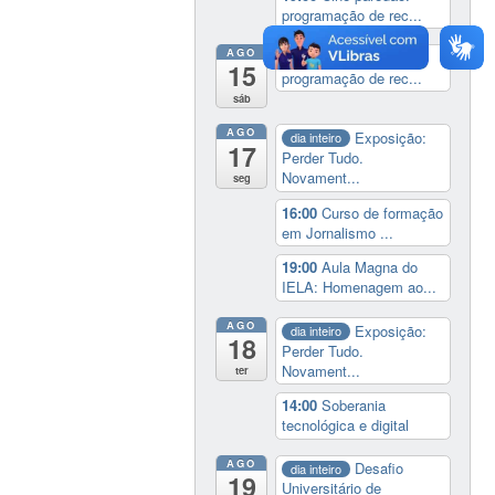
programação de rec...
AGO
19:00
Cine paredão:
15
programação de rec...
sáb
AGO
Exposição:
dia inteiro
17
Perder Tudo.
Novament...
seg
16:00
Curso de formação
em Jornalismo ...
19:00
Aula Magna do
IELA: Homenagem ao...
AGO
Exposição:
dia inteiro
18
Perder Tudo.
Novament...
ter
14:00
Soberania
tecnológica e digital
AGO
Desafio
dia inteiro
19
Universitário de