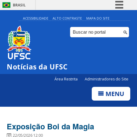
BRASIL
Simplifique!
ACESSIBILIDADE
ALTO CONTRASTE
MAPA DO SITE
Comunica BR
Participe
Acesso à informação
Legislação
Notícias da UFSC
Canais
Área Restrita
Administradores do Site
MENU
Exposição Boi da Magia
22/05/2026 12:00