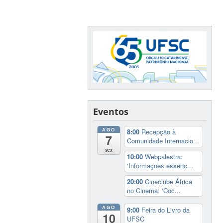
Eventos
AGO
8:00
Recepção à
7
Comunidade Internacio...
sex
10:00
Webpalestra:
‘Informações essenc...
20:00
Cineclube África
no Cinema: ‘Coc...
AGO
9:00
Feira do Livro da
10
UFSC