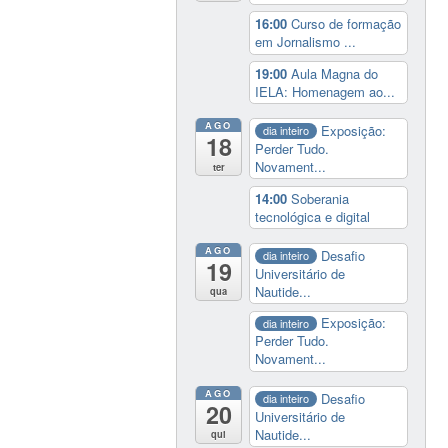
16:00
Curso de formação
em Jornalismo ...
19:00
Aula Magna do
IELA: Homenagem ao...
AGO
Exposição:
dia inteiro
18
Perder Tudo.
Novament...
ter
14:00
Soberania
tecnológica e digital
AGO
Desafio
dia inteiro
19
Universitário de
Nautide...
qua
Exposição:
dia inteiro
Perder Tudo.
Novament...
AGO
Desafio
dia inteiro
20
Universitário de
Nautide...
qui