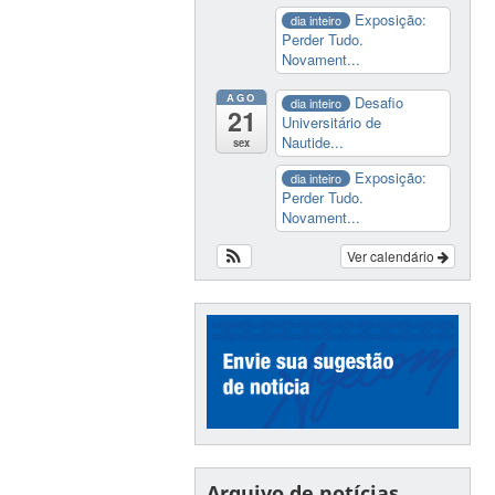
Exposição:
dia inteiro
Perder Tudo.
Novament...
AGO
Desafio
dia inteiro
21
Universitário de
Nautide...
sex
Exposição:
dia inteiro
Perder Tudo.
Novament...
Ver calendário
Arquivo de notícias