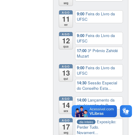
seg
AGO
9:00
Feira do Livro da
11
UFSC
ter
AGO
9:00
Feira do Livro da
12
UFSC
qua
17:00
3º Prêmio Zahidé
Muzart
AGO
9:00
Feira do Livro da
13
UFSC
qui
14:30
Sessão Especial
do Conselho Esta...
AGO
14:00
Lançamento da
14
cinebiografia de D...
sex
AGO
Exposição:
dia inteiro
17
Perder Tudo.
Novament...
seg