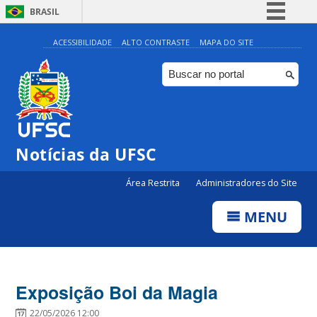
BRASIL
Simplifique!
ACESSIBILIDADE
ALTO CONTRASTE
MAPA DO SITE
Comunica BR
Participe
Acesso à informação
Legislação
Notícias da UFSC
Canais
Área Restrita
Administradores do Site
MENU
Exposição Boi da Magia
22/05/2026 12:00