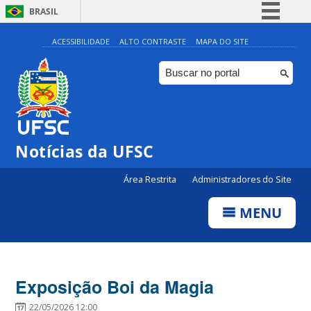
BRASIL
Simplifique!
ACESSIBILIDADE
ALTO CONTRASTE
MAPA DO SITE
Comunica BR
Participe
Acesso à informação
Legislação
Notícias da UFSC
Canais
Área Restrita
Administradores do Site
MENU
Exposição Boi da Magia
22/05/2026 12:00