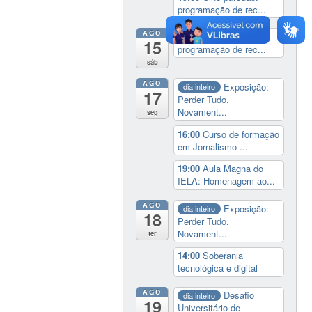
programação de rec...
AGO
19:00
Cine paredão:
15
programação de rec...
sáb
AGO
Exposição:
dia inteiro
17
Perder Tudo.
Novament...
seg
16:00
Curso de formação
em Jornalismo ...
19:00
Aula Magna do
IELA: Homenagem ao...
AGO
Exposição:
dia inteiro
18
Perder Tudo.
Novament...
ter
14:00
Soberania
tecnológica e digital
AGO
Desafio
dia inteiro
19
Universitário de