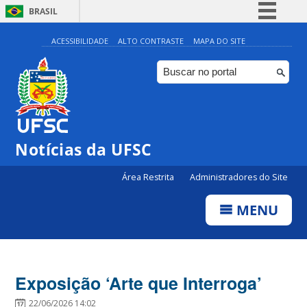
BRASIL
Simplifique!
ACESSIBILIDADE
ALTO CONTRASTE
MAPA DO SITE
Comunica BR
Participe
Acesso à informação
Legislação
Notícias da UFSC
Canais
Área Restrita
Administradores do Site
MENU
Exposição ‘Arte que Interroga’
22/06/2026 14:02