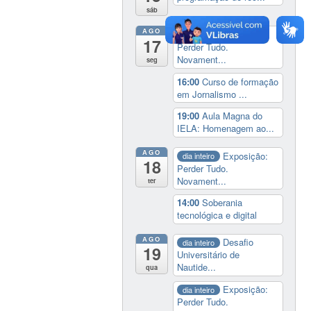
sáb
AGO
Exposição:
dia inteiro
17
Perder Tudo.
Novament...
seg
16:00
Curso de formação
em Jornalismo ...
19:00
Aula Magna do
IELA: Homenagem ao...
AGO
Exposição:
dia inteiro
18
Perder Tudo.
Novament...
ter
14:00
Soberania
tecnológica e digital
AGO
Desafio
dia inteiro
19
Universitário de
Nautide...
qua
Exposição:
dia inteiro
Perder Tudo.