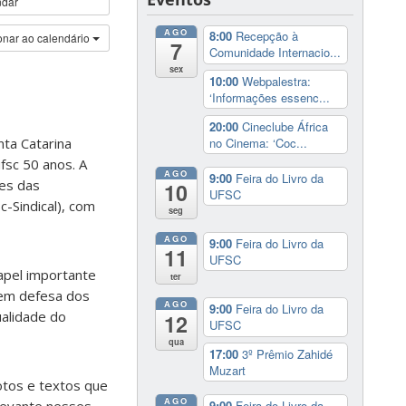
ndar
AGO
8:00
Recepção à
onar ao calendário
7
Comunidade Internacio...
sex
10:00
Webpalestra:
‘Informações essenc...
20:00
Cineclube África
no Cinema: ‘Coc...
nta Catarina
fsc 50 anos. A
AGO
9:00
Feira do Livro da
res das
10
UFSC
c-Sindical), com
seg
AGO
9:00
Feira do Livro da
11
UFSC
pel importante
ter
 em defesa dos
AGO
9:00
Feira do Livro da
ualidade do
12
UFSC
qua
17:00
3º Prêmio Zahidé
Muzart
otos e textos que
AGO
9:00
Feira do Livro da