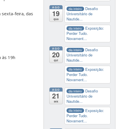
AGO
Desafio
dia inteiro
19
 sexta-feira, das
Universitário de
Nautide...
qua
Exposição:
dia inteiro
Perder Tudo.
Novament...
AGO
Desafio
dia inteiro
20
Universitário de
h às 19h
Nautide...
qui
Exposição:
dia inteiro
Perder Tudo.
Novament...
AGO
Desafio
dia inteiro
21
Universitário de
Nautide...
sex
Exposição:
dia inteiro
Perder Tudo.
Novament...