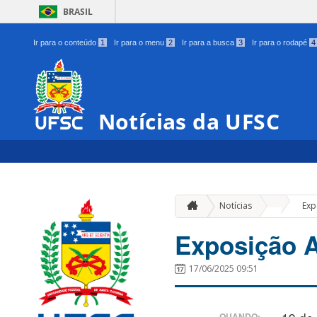
BRASIL
Ir para o conteúdo
1
Ir para o menu
2
Ir para a busca
3
Ir para o rodapé
4
Notícias da UFSC
»
Notícias
Exp
Exposição A
17/06/2025 09:51
QUANDO: