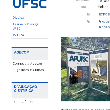
19 de
Hall da 
ONDE:
EXPOS
Divulga
Apufs
Assine o Divulga
hall d
UFSC
TV UFSC
AGECOM
Conheça a Agecom
Sugestões e Críticas
DIVULGAÇÃO
CIENTÍFICA
UFSC Ciência