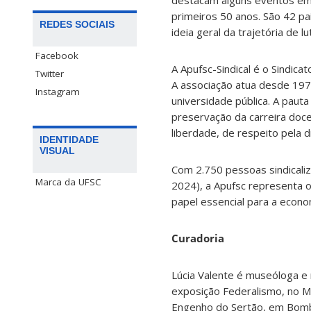
destacam alguns eventos em
primeiros 50 anos. São 42 pa
REDES SOCIAIS
ideia geral da trajetória de l
Facebook
A Apufsc-Sindical é o Sindic
Twitter
A associação atua desde 197
Instagram
universidade pública. A pauta
preservação da carreira docen
liberdade, de respeito pela d
IDENTIDADE
VISUAL
Com 2.750 pessoas sindicali
Marca da UFSC
2024), a Apufsc representa
papel essencial para a econo
Curadoria
Lúcia Valente é museóloga e
exposição Federalismo, no M
Engenho do Sertão, em Bombi