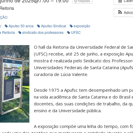
 junho de 2025@7:00 – 19:00
Cale
Repeats
Reitoria
Adici
IÇÃO
c
Apufsc 50 anos
Apufsc-Sindical
exposição
a Reitoria
sindicato dos professores
UFSC
O hall da Reitoria da Universidade Federal de Sa
(UFSC) recebe, até 25 de junho, a exposição Apu
mostra é realizada pelo Sindicato dos Professo
Universidades Federais de Santa Catarina (Apufs
curadoria de Lúcia Valente.
Desde 1975 a Apufsc tem desempenhado um pa
na vida acadêmica de Santa Catarina e do Brasil
docentes, das suas condições de trabalho, da q
ensino e da Universidade pública.
A exposição compõe uma linha do tempo, com f