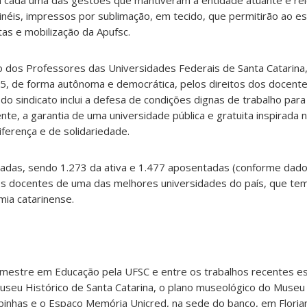
 cada uma das gestões que mantiveram a entidade atuante e re
inéis, impressos por sublimação, em tecido, que permitirão ao e
utas e mobilização da Apufsc.
ato dos Professores das Universidades Federais de Santa Catarina
5, de forma autônoma e democrática, pelos direitos dos docente
 do sindicato inclui a defesa de condições dignas de trabalho para
te, a garantia de uma universidade pública e gratuita inspirada 
iferença e de solidariedade.
zadas, sendo 1.273 da ativa e 1.477 aposentadas (conforme dados
 os docentes de uma das melhores universidades do país, que 
mia catarinense.
 mestre em Educação pela UFSC e entre os trabalhos recentes es
useu Histórico de Santa Catarina, o plano museológico do Museu
nhas e o Espaço Memória Unicred, na sede do banco, em Florian