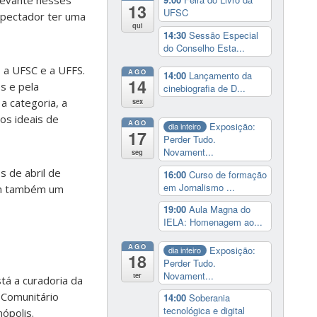
levante nesses
13
UFSC
spectador ter uma
qui
14:30
Sessão Especial
do Conselho Esta...
, a UFSC e a UFFS.
AGO
14:00
Lançamento da
14
s e pela
cinebiografia de D...
 a categoria, a
sex
nos ideais de
AGO
Exposição:
dia inteiro
17
Perder Tudo.
Novament...
seg
 de abril de
16:00
Curso de formação
em Jornalismo ...
tem também um
19:00
Aula Magna do
IELA: Homenagem ao...
AGO
Exposição:
dia inteiro
18
Perder Tudo.
Novament...
ter
tá a curadoria da
 Comunitário
14:00
Soberania
tecnológica e digital
ópolis.