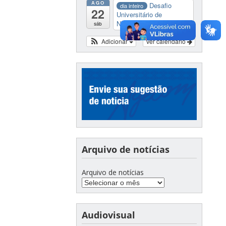
AGO
Desafio
dia inteiro
22
Universitário de
Nautide...
sáb
Adicionar
Ver calendário
Arquivo de notícias
Arquivo de notícias
Audiovisual