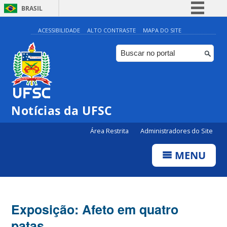
BRASIL
Simplifique!
ACESSIBILIDADE
ALTO CONTRASTE
MAPA DO SITE
Comunica BR
Participe
Acesso à informação
Legislação
Notícias da UFSC
Canais
Área Restrita
Administradores do Site
MENU
Exposição: Afeto em quatro
patas