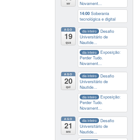
Novament...
ter
14:00
Soberania
tecnológica e digital
AGO
Desafio
dia inteiro
19
Universitário de
Nautide...
qua
Exposição:
dia inteiro
Perder Tudo.
Novament...
AGO
Desafio
dia inteiro
20
Universitário de
Nautide...
qui
Exposição:
dia inteiro
Perder Tudo.
Novament...
AGO
Desafio
dia inteiro
21
Universitário de
Nautide...
sex