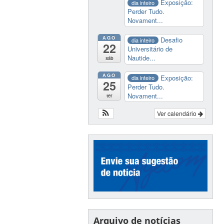
Exposição:
dia inteiro
Perder Tudo.
Novament...
AGO
Desafio
dia inteiro
22
Universitário de
Nautide...
sáb
AGO
Exposição:
dia inteiro
25
Perder Tudo.
Novament...
ter
Ver calendário
Arquivo de notícias