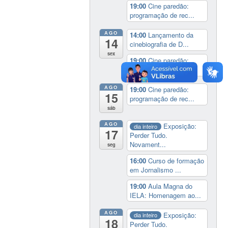
19:00
Cine paredão:
programação de rec...
AGO
14:00
Lançamento da
14
cinebiografia de D...
sex
19:00
Cine paredão:
programação de rec...
AGO
19:00
Cine paredão:
15
programação de rec...
sáb
AGO
Exposição:
dia inteiro
17
Perder Tudo.
Novament...
seg
16:00
Curso de formação
em Jornalismo ...
19:00
Aula Magna do
IELA: Homenagem ao...
AGO
Exposição:
dia inteiro
18
Perder Tudo.