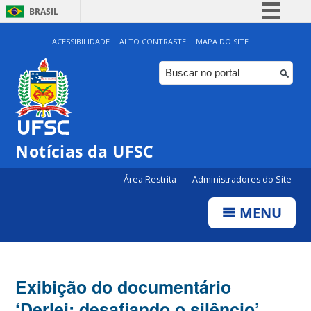
BRASIL
Simplifique!
ACESSIBILIDADE
ALTO CONTRASTE
MAPA DO SITE
Comunica BR
Participe
Acesso à informação
Legislação
Notícias da UFSC
Canais
Área Restrita
Administradores do Site
MENU
Exibição do documentário
‘Derlei: desafiando o silêncio’