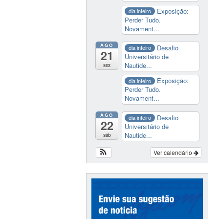
Exposição:
dia inteiro
Perder Tudo.
Novament...
AGO
Desafio
dia inteiro
21
Universitário de
Nautide...
sex
Exposição:
dia inteiro
Perder Tudo.
Novament...
AGO
Desafio
dia inteiro
22
Universitário de
Nautide...
sáb
Ver calendário