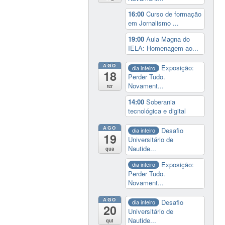
16:00
Curso de formação
em Jornalismo ...
19:00
Aula Magna do
IELA: Homenagem ao...
AGO
Exposição:
dia inteiro
18
Perder Tudo.
Novament...
ter
14:00
Soberania
tecnológica e digital
AGO
Desafio
dia inteiro
19
Universitário de
Nautide...
qua
Exposição:
dia inteiro
Perder Tudo.
Novament...
AGO
Desafio
dia inteiro
20
Universitário de
Nautide...
qui