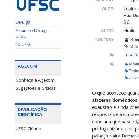
11 de
Teatro 
ONDE:
Rua Des
SC
Divulga
Grátis
Assine o Divulga
CUSTO
UFSC
Secr
CONTATO:
TV UFSC
Site
TEATR
espet
AGECOM
Teatr
Unive
Conheça a Agecom
Sugestões e Críticas
O que acontece quando
afazeres domésticos, 
exaustão e ainda prec
DIVULGAÇÃO
resposta seja simple
CIENTÍFICA
cotidiana que nasce
Q
protagonizado pela pal
UFSC Ciência
palhaça Naira Demarch