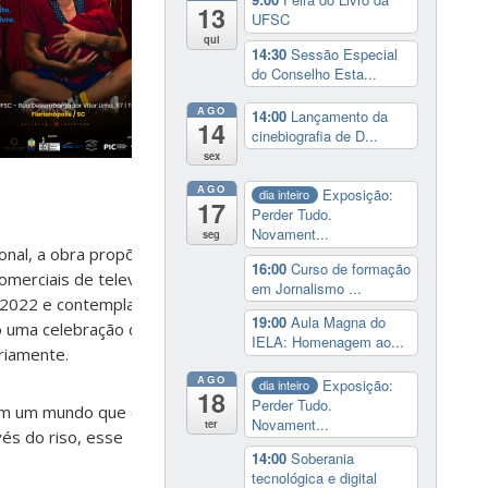
13
UFSC
qui
14:30
Sessão Especial
do Conselho Esta...
AGO
14:00
Lançamento da
14
cinebiografia de D...
sex
AGO
Exposição:
dia inteiro
17
Perder Tudo.
Novament...
seg
ional, a obra propõe um
16:00
Curso de formação
omerciais de televisão
em Jornalismo ...
m 2022 e contemplada
19:00
Aula Magna do
mo uma celebração das
IELA: Homenagem ao...
riamente.
AGO
Exposição:
dia inteiro
18
Perder Tudo.
 em um mundo que exige
Novament...
ter
vés do riso, esse
14:00
Soberania
tecnológica e digital