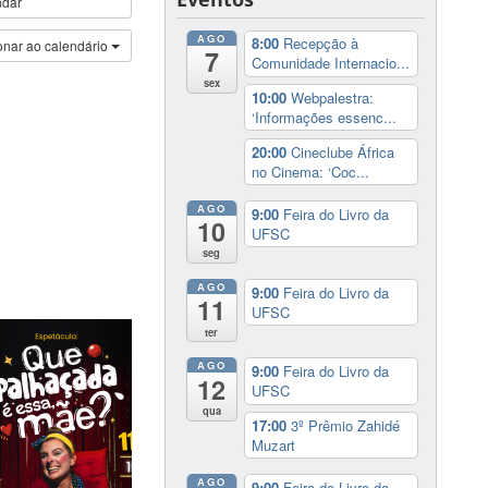
ndar
AGO
8:00
Recepção à
onar ao calendário
7
Comunidade Internacio...
sex
10:00
Webpalestra:
‘Informações essenc...
20:00
Cineclube África
no Cinema: ‘Coc...
AGO
9:00
Feira do Livro da
10
UFSC
seg
AGO
9:00
Feira do Livro da
11
UFSC
ter
AGO
9:00
Feira do Livro da
12
UFSC
qua
17:00
3º Prêmio Zahidé
Muzart
AGO
9:00
Feira do Livro da