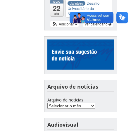
AGO
Desafio
dia inteiro
22
Universitário de
Nautide...
sáb
Adicionar
Ver calendário
Arquivo de notícias
Arquivo de notícias
Audiovisual