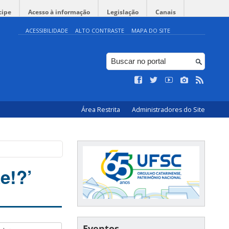
cipe
Acesso à informação
Legislação
Canais
ACESSIBILIDADE
ALTO CONTRASTE
MAPA DO SITE
Área Restrita
Administradores do Site
e!?’
Eventos