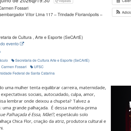
 julho de 2026@19:30
Cale
Repeats
Carmen Fossari
Adici
embargador Vítor Lima 117 – Trindade Florianópolis –
etaria de Cultura , Arte e Esporte (SeCArtE)
 do evento
O
áculo
Secretaria de Cultura Arte e Esporte (SeCArtE)
o Carmen Fossari
UFSC
rsidade Federal de Santa Catarina
 uma mulher tenta equilibrar carreira, maternidade,
expectativas sociais, autocuidado, culpa, amor,
isa lembrar onde deixou a chupeta? Talvez a
s: uma grande palhaçada. É dessa matéria-prima
ue Palhaçada é Essa, Mãe!?
, espetáculo solo
haça Chica Flor, criação da atriz, produtora cultural e
i.