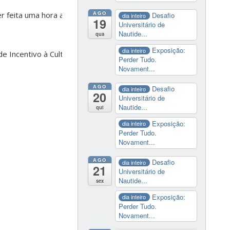
AGO
ser feita uma hora antes
Desafio
dia inteiro
19
Universitário de
Nautide...
qua
Exposição:
dia inteiro
 Incentivo à Cultura,
Perder Tudo.
Novament...
AGO
Desafio
dia inteiro
20
Universitário de
Nautide...
qui
Exposição:
dia inteiro
Perder Tudo.
Novament...
AGO
Desafio
dia inteiro
21
Universitário de
Nautide...
sex
Exposição:
dia inteiro
Perder Tudo.
Novament...