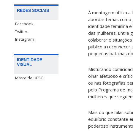
REDES SOCIAIS
A montagem utiliza a
abordar temas como g
Facebook
identidade feminina 
Twitter
das mulheres. Entre 
Instagram
colaborar e situações
público a reconhecer a
pequenas batalhas do 
IDENTIDADE
VISUAL
Misturando comicidade
olhar afetuoso e crít
Marca da UFSC
ou nas fotografias pe
pelo Programa de Ince
mulheres que seguem 
Mais do que falar so
equilíbrio constante e
poderoso instrumento