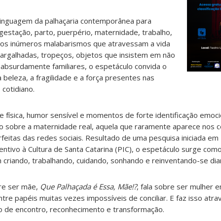
 linguagem da palhaçaria contemporânea para
estação, parto, puerpério, maternidade, trabalho,
e os inúmeros malabarismos que atravessam a vida
gargalhadas, tropeços, objetos que insistem em não
 absurdamente familiares, o espetáculo convida o
 beleza, a fragilidade e a força presentes nas
cotidiano.
 física, humor sensível e momentos de forte identificação emoc
ico sobre a maternidade real, aquela que raramente aparece nos c
rfeitas das redes sociais. Resultado de uma pesquisa iniciada e
ntivo à Cultura de Santa Catarina (PIC), o espetáculo surge co
criando, trabalhando, cuidando, sonhando e reinventando-se dia
bre ser mãe,
Que Palhaçada é Essa, Mãe!?
, fala sobre ser mulher
ntre papéis muitas vezes impossíveis de conciliar. E faz isso atra
 de encontro, reconhecimento e transformação.