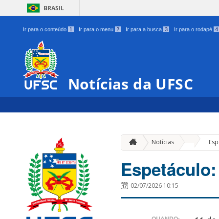
BRASIL
Ir para o conteúdo
1
Ir para o menu
2
Ir para a busca
3
Ir para o rodapé
4
Notícias da UFSC
»
Notícias
Esp
Espetáculo:
02/07/2026 10:15
QUANDO: