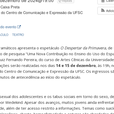
 dezembro de 2024@19:00
Cale
Repeats
Caixa Preta
Adici
D do Centro de Comunicação e Expressão da UFSC
 do evento
ÁCULO
TEATRO
ramáticos apresenta o espetáculo
O Despertar da Primavera
, de
to de pesquisa “Uma Nova Contribuição no Ensino do Uso do Espa
uiz Fernando Pereira, do curso de Artes Cênicas da Universidade
ações serão realizadas nos dias
14 e 15 de dezembro
, às 19h, 
D do Centro de Comunicação e Expressão da UFSC. Os ingressos sã
nutos de antecedência ao início do espetáculo.
sexual dos adolescentes e os tabus sociais em torno do sexo, de
por Wedekind. Apesar dos avanços, muitos jovens ainda enfrenta
de, além de ter acesso restrito a informações. Temas como suicí
adolescência, aborto, homoafetividade e estupro são abordados d