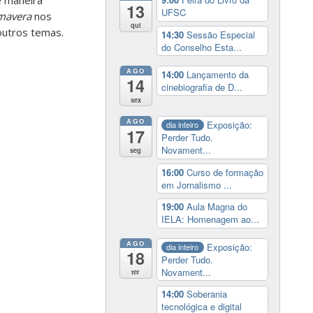
13
UFSC
imavera
nos
qui
outros temas.
14:30
Sessão Especial
do Conselho Esta...
AGO
14:00
Lançamento da
14
cinebiografia de D...
sex
AGO
Exposição:
dia inteiro
17
Perder Tudo.
Novament...
seg
16:00
Curso de formação
em Jornalismo ...
19:00
Aula Magna do
IELA: Homenagem ao...
AGO
Exposição:
dia inteiro
18
Perder Tudo.
Novament...
ter
14:00
Soberania
tecnológica e digital