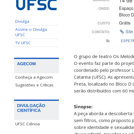
14 de
Espaço 
ONDE:
Bloco 
Divulga
Grátis
CUSTO
Assine o Divulga
Site
CONTATO:
UFSC
ESPET
TV UFSC
O grupo de teatro Os Melod
O evento faz parte do proje
AGECOM
coordenado pelo professor L
Catarina (UFSC). As apresent
Conheça a Agecom
Preta, localizado no Bloco 
Sugestões e Críticas
serão distribuídos com 60 mi
DIVULGAÇÃO
Sinopse:
CIENTÍFICA
A peça aborda a descoberta 
sem filtros, como proposto 
UFSC Ciência
sobre identidade e sexualida
abuso infantil, gravidez na 