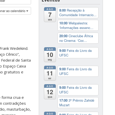
ndar
AGO
8:00
Recepção à
onar ao calendário
7
Comunidade Internacio...
sex
10:00
Webpalestra:
‘Informações essenc...
20:00
Cineclube África
no Cinema: ‘Coc...
 Frank Wedekind.
AGO
9:00
Feira do Livro da
10
ço Cênico”,
UFSC
 Federal de Santa
seg
no Espaço Caixa
AGO
9:00
Feira do Livro da
11
o gratuitos e
UFSC
ter
AGO
9:00
Feira do Livro da
12
UFSC
 forma crua e
qua
17:00
3º Prêmio Zahidé
m contradições
Muzart
dio, masturbação,
AGO
e maneira
9:00
Feira do Livro da