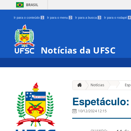
BRASIL
Ir para o conteúdo
1
Ir para o menu
2
Ir para a busca
3
Ir para o rodapé
4
Notícias da UFSC
»
Notícias
Esp
Espetáculo:
10/12/2024 12:15
QUANDO: