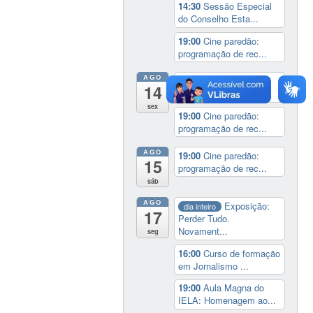
14:30
Sessão Especial
do Conselho Esta...
19:00
Cine paredão:
programação de rec...
AGO
14:00
Lançamento da
14
cinebiografia de D...
sex
19:00
Cine paredão:
programação de rec...
AGO
19:00
Cine paredão:
15
programação de rec...
sáb
AGO
Exposição:
dia inteiro
17
Perder Tudo.
Novament...
seg
16:00
Curso de formação
em Jornalismo ...
19:00
Aula Magna do
IELA: Homenagem ao...