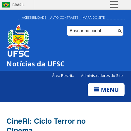
BRASIL
Simplifique!
ACESSIBILIDADE
ALTO CONTRASTE
MAPA DO SITE
Comunica BR
Participe
Acesso à informação
Legislação
Notícias da UFSC
Canais
Área Restrita
Administradores do Site
MENU
CineRI: Ciclo Terror no
Cinema