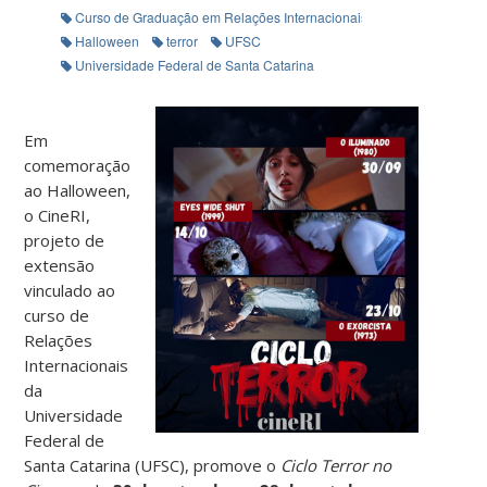
Curso de Graduação em Relações Internacionais
Halloween
terror
UFSC
Universidade Federal de Santa Catarina
Em
comemoração
ao Halloween,
o CineRI,
projeto de
extensão
vinculado ao
curso de
Relações
Internacionais
da
Universidade
Federal de
Santa Catarina (UFSC), promove o
Ciclo Terror no