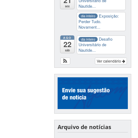
21
Universitário de
Nautide...
sex
Exposição:
dia inteiro
Perder Tudo.
Novament...
AGO
Desafio
dia inteiro
22
Universitário de
Nautide...
sáb
Ver calendário
Arquivo de notícias