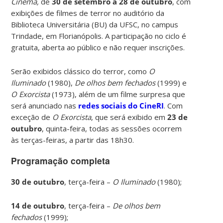
Cinema,
de
30 de setembro a 28 de outubro
, com
exibições de filmes de terror no auditório da
Biblioteca Universitária (BU) da UFSC, no campus
Trindade, em Florianópolis. A participação no ciclo é
gratuita, aberta ao público e não requer inscrições.
Serão exibidos clássico do terror, como
O
Iluminado
(1980),
De olhos bem fechados
(1999) e
O Exorcista
(1973), além de um filme surpresa que
será anunciado nas
redes sociais do CineRI
. Com
exceção de
O Exorcista
, que será exibido em
23 de
outubro
, quinta-feira, todas as sessões ocorrem
às terças-feiras, a partir das 18h30.
Programação completa
30 de outubro
, terça-feira –
O Iluminado
(1980);
14 de outubro
, terça-feira –
De olhos bem
fechados
(1999);