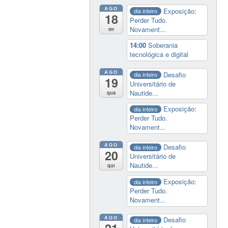
AGO
Exposição:
dia inteiro
18
Perder Tudo.
Novament...
ter
14:00
Soberania
tecnológica e digital
AGO
Desafio
dia inteiro
19
Universitário de
Nautide...
qua
Exposição:
dia inteiro
Perder Tudo.
Novament...
AGO
Desafio
dia inteiro
20
Universitário de
Nautide...
qui
Exposição:
dia inteiro
Perder Tudo.
Novament...
AGO
Desafio
dia inteiro