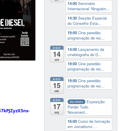
14:00
Seminário
Internacional ‘Ninguém...
14:30
Sessão Especial
do Conselho Esta...
19:00
Cine paredão:
programação de rec...
AGO
14:00
Lançamento da
14
cinebiografia de D...
sex
19:00
Cine paredão:
programação de rec...
AGO
19:00
Cine paredão:
15
programação de rec...
sáb
AGO
Exposição:
dia inteiro
17
Perder Tudo.
37kPJZyzX3ns-
Novament...
seg
16:00
Curso de formação
em Jornalismo ...