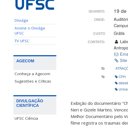
19 de
QUANDO:
Auditór
ONDE:
Divulga
Campus 
Assine o Divulga
Grátis
UFSC
CUSTO
TV UFSC
Labor
CONTATO:
Antropo
Ema
Site
AGECOM
ATRAÇÕ
Conheça a Agecom
CFH
Sugestões e Críticas
debat
Unive
DIVULGAÇÃO
Exibição do documentário “Ch
CIENTÍFICA
Neri e Gizele Martins. Vence
Melhor Documentário pelo Vo
UFSC Ciência
filme registra os traumas de