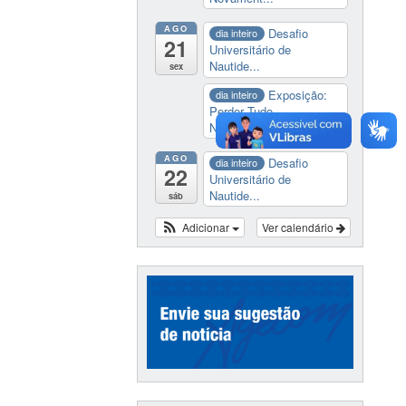
AGO
Desafio
dia inteiro
21
Universitário de
Nautide...
sex
Exposição:
dia inteiro
Perder Tudo.
Novament...
AGO
Desafio
dia inteiro
22
Universitário de
Nautide...
sáb
Adicionar
Ver calendário