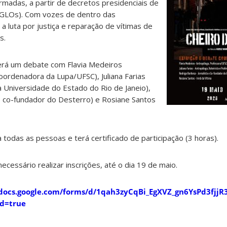
Armadas, a partir de decretos presidenciais de
(GLOs). Com vozes de dentro das
 luta por justiça e reparação de vítimas de
s.
verá um debate com Flavia Medeiros
oordenadora da Lupa/UFSC), Juliana Farias
 Universidade do Estado do Rio de Janeio),
e co-fundador do Desterro) e Rosiane Santos
 todas as pessoas e terá certificado de participação (3 horas).
cessário realizar inscrições, até o dia 19 de maio.
/docs.google.com/forms/d/1qah3zyCqBi_EgXVZ_gn6YsPd3fjjR
ed=true