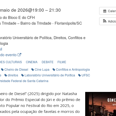
 maio de 2026@19:00 – 21:30
Cale
io do Bloco E do CFH
Adici
Trindade – Bairro da Trindade - Florianópolis/SC
atório Universitário de Política, Direitos, Conflitos e
logia
il
 do evento
ES CULTURAIS
CINEMA
DEBATE
FILME
Cheiro de Diesel
Cine Lupa
Conflitos e Antropologia
e
direitos
Laboratório Universitário de Política
UFSC
rsidade Federal de Santa Catarina
eiro de Diesel” (2025) dirigido por Natasha
dor do Prêmio Especial do Júri e do prêmio de
to Popular no Festival do Rio em 2025, o
ixados pela ocupação de favelas e morros do