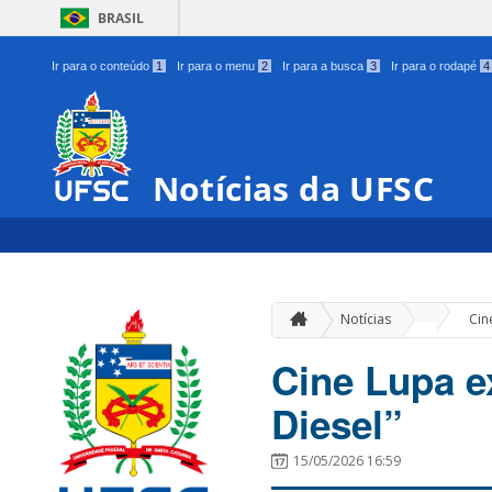
BRASIL
Ir para o conteúdo
1
Ir para o menu
2
Ir para a busca
3
Ir para o rodapé
4
Notícias da UFSC
»
Notícias
Cin
Cine Lupa e
Diesel”
15/05/2026 16:59