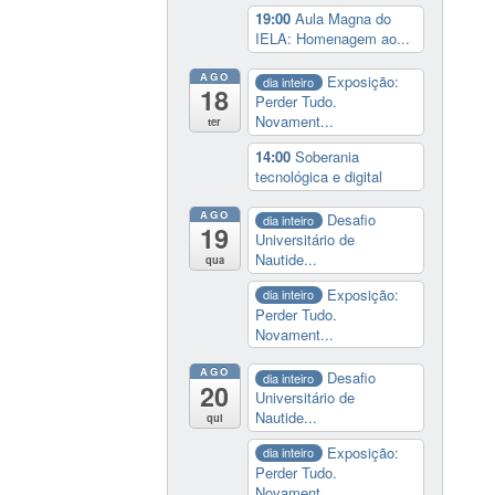
19:00
Aula Magna do
IELA: Homenagem ao...
AGO
Exposição:
dia inteiro
18
Perder Tudo.
Novament...
ter
14:00
Soberania
tecnológica e digital
AGO
Desafio
dia inteiro
19
Universitário de
Nautide...
qua
Exposição:
dia inteiro
Perder Tudo.
Novament...
AGO
Desafio
dia inteiro
20
Universitário de
Nautide...
qui
Exposição:
dia inteiro
Perder Tudo.
Novament...