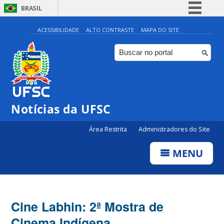
BRASIL
Simplifique!
ACESSIBILIDADE
ALTO CONTRASTE
MAPA DO SITE
Comunica BR
Participe
Acesso à informação
Legislação
Notícias da UFSC
Canais
Área Restrita
Administradores do Site
MENU
Cine Labhin: 2ª Mostra de
Cinema Indígena