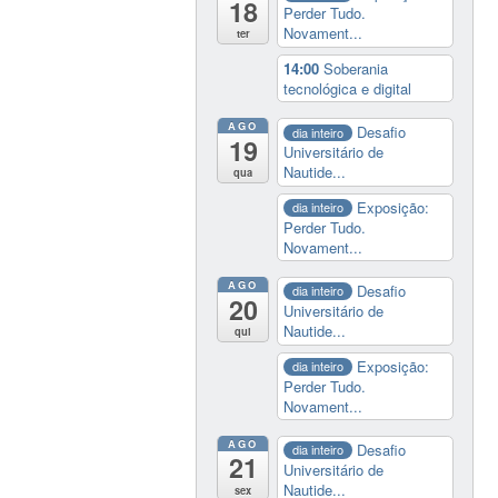
18
Perder Tudo.
Novament...
ter
14:00
Soberania
tecnológica e digital
AGO
Desafio
dia inteiro
19
Universitário de
Nautide...
qua
Exposição:
dia inteiro
Perder Tudo.
Novament...
AGO
Desafio
dia inteiro
20
Universitário de
Nautide...
qui
Exposição:
dia inteiro
Perder Tudo.
Novament...
AGO
Desafio
dia inteiro
21
Universitário de
Nautide...
sex