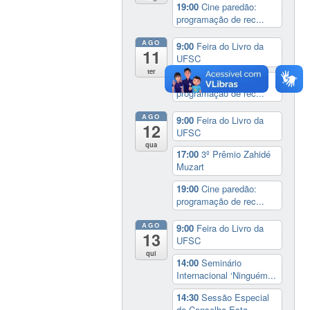
19:00
Cine paredão:
programação de rec...
AGO
9:00
Feira do Livro da
11
UFSC
ter
19:00
Cine paredão:
programação de rec...
AGO
9:00
Feira do Livro da
12
UFSC
qua
17:00
3º Prêmio Zahidé
Muzart
19:00
Cine paredão:
programação de rec...
AGO
9:00
Feira do Livro da
13
UFSC
qui
14:00
Seminário
Internacional ‘Ninguém...
14:30
Sessão Especial
do Conselho Esta...