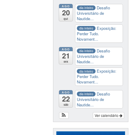
AGO
Desafio
dia inteiro
20
Universitário de
Nautide...
qui
Exposição:
dia inteiro
Perder Tudo.
Novament...
AGO
Desafio
dia inteiro
21
Universitário de
Nautide...
sex
Exposição:
dia inteiro
Perder Tudo.
Novament...
AGO
Desafio
dia inteiro
22
Universitário de
Nautide...
sáb
Ver calendário