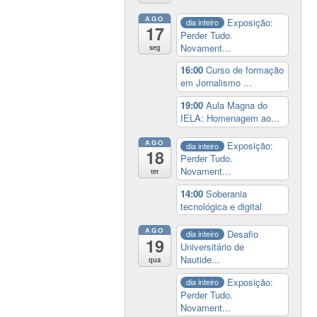
AGO
Exposição:
dia inteiro
17
Perder Tudo.
Novament...
seg
16:00
Curso de formação
em Jornalismo ...
19:00
Aula Magna do
IELA: Homenagem ao...
AGO
Exposição:
dia inteiro
18
Perder Tudo.
Novament...
ter
14:00
Soberania
tecnológica e digital
AGO
Desafio
dia inteiro
19
Universitário de
Nautide...
qua
Exposição:
dia inteiro
Perder Tudo.
Novament...