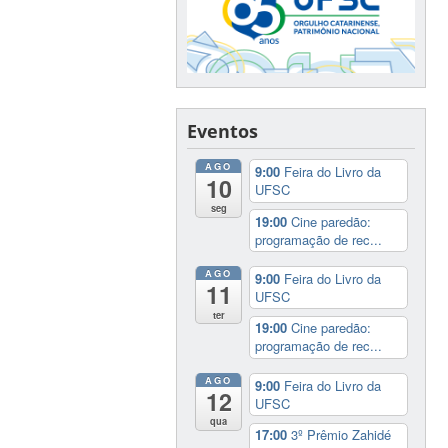
Eventos
AGO
9:00
Feira do Livro da
10
UFSC
seg
19:00
Cine paredão:
programação de rec...
AGO
9:00
Feira do Livro da
11
UFSC
ter
19:00
Cine paredão:
programação de rec...
AGO
9:00
Feira do Livro da
12
UFSC
qua
17:00
3º Prêmio Zahidé