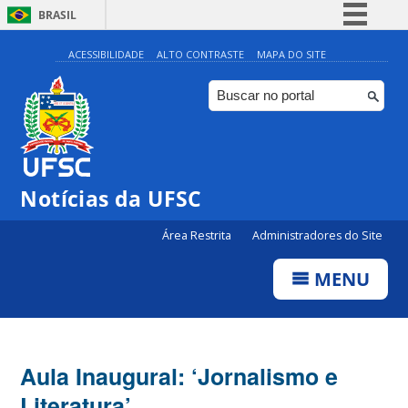
BRASIL
Simplifique!
ACESSIBILIDADE
ALTO CONTRASTE
MAPA DO SITE
Comunica BR
Participe
Acesso à informação
Legislação
Notícias da UFSC
Canais
Área Restrita
Administradores do Site
MENU
Aula Inaugural: ‘Jornalismo e
Literatura’