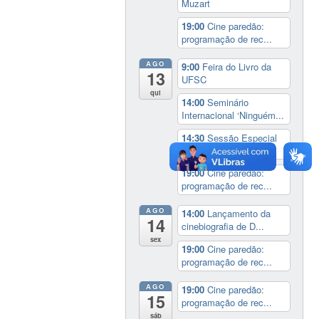
Muzart
19:00
Cine paredão:
programação de rec...
AGO
9:00
Feira do Livro da
13
UFSC
qui
14:00
Seminário
Internacional ‘Ninguém...
14:30
Sessão Especial
do Conselho Esta...
19:00
Cine paredão:
programação de rec...
AGO
14:00
Lançamento da
14
cinebiografia de D...
sex
19:00
Cine paredão:
programação de rec...
AGO
19:00
Cine paredão:
15
programação de rec...
sáb