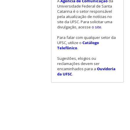
A
Agência de Comunicação
da
Universidade Federal de Santa
Catarina é o setor responsável
pela atualização de notícias no
site da UFSC. Para solicitar uma
divulgação, acesse
o site
.
Para falar com qualquer setor da
UFSC, utilize o
Catálogo
Telefônico
.
Sugestões, elogios ou
reclamações devem ser
encaminhados para a
Ouvidoria
da UFSC
.