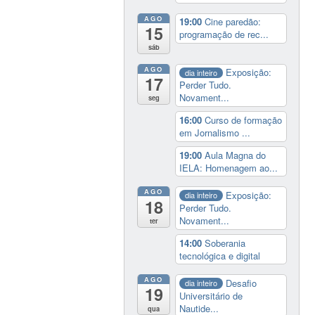
AGO
19:00
Cine paredão:
15
programação de rec...
sáb
AGO
Exposição:
dia inteiro
17
Perder Tudo.
Novament...
seg
16:00
Curso de formação
em Jornalismo ...
19:00
Aula Magna do
IELA: Homenagem ao...
AGO
Exposição:
dia inteiro
18
Perder Tudo.
Novament...
ter
14:00
Soberania
tecnológica e digital
AGO
Desafio
dia inteiro
19
Universitário de
Nautide...
qua