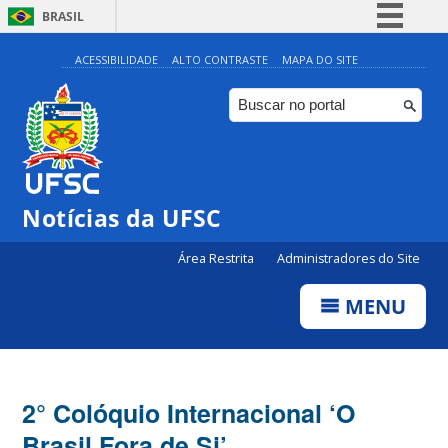
BRASIL
Simplifique!
ACESSIBILIDADE
ALTO CONTRASTE
MAPA DO SITE
Comunica BR
Participe
Acesso à informação
Legislação
Notícias da UFSC
Canais
Área Restrita
Administradores do Site
MENU
2° Colóquio Internacional ‘O
Brasil Fora de Si’