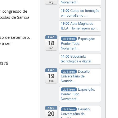
Novament...
seg
16:00
Curso de formação
r congresso de
em Jornalismo ...
Escolas de Samba
19:00
Aula Magna do
IELA: Homenagem ao...
 25 de setembro,
AGO
Exposição:
dia inteiro
18
 a ser
Perder Tudo.
Novament...
ter
14:00
Soberania
tecnológica e digital
2376
AGO
Desafio
dia inteiro
19
Universitário de
Nautide...
qua
Exposição:
dia inteiro
Perder Tudo.
Novament...
AGO
Desafio
dia inteiro
20
Universitário de