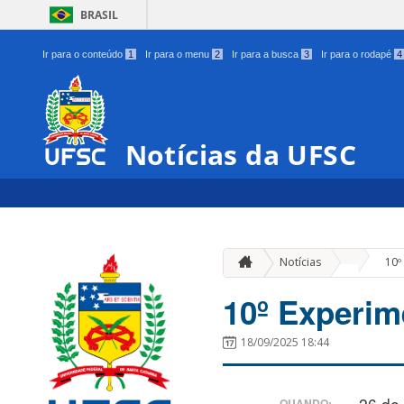
BRASIL
Ir para o conteúdo
1
Ir para o menu
2
Ir para a busca
3
Ir para o rodapé
4
Notícias da UFSC
»
Notícias
10º
10º Experim
18/09/2025 18:44
26 de
QUANDO: