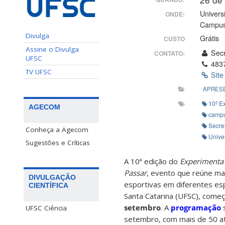
Univers
ONDE:
Campus 
Divulga
Grátis
CUSTO
Assine o Divulga
Secr
CONTATO:
UFSC
483
TV UFSC
Site
APRES
10º E
AGECOM
campu
Secret
Conheça a Agecom
Unive
Sugestões e Críticas
A 10ª edição do
Experimenta 
Passar
, evento que reúne man
DIVULGAÇÃO
esportivas em diferentes es
CIENTÍFICA
Santa Catarina (UFSC), come
setembro
. A
programação
s
UFSC Ciência
setembro, com mais de 50 at