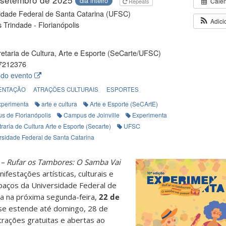
dia inteiro
Cale
Repeats
idade Federal de Santa Catarina (UFSC)
Adici
Trindade - Florianópolis
etaria de Cultura, Arte e Esporte (SeCarte/UFSC)
7212376
 do evento
ENTAÇÃO
ATRAÇÕES CULTURAIS
ESPORTES
xperimenta
arte e cultura
Arte e Esporte (SeCArtE)
s de Florianópolis
Campus de Joinville
Experimenta
raria de Cultura Arte e Esporte (Secarte)
UFSC
rsidade Federal de Santa Catarina
– Rufar
os Tambores: O Samba Vai
ifestações artísticas, culturais e
paços da Universidade Federal de
ça na próxima segunda-feira,
22 de
e estende até domingo, 28 de
rações gratuitas e abertas ao