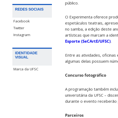
público.
REDES SOCIAIS
O Experimenta oferece produ
Facebook
espetáculos teatrais, apresen
Twitter
no samba, a edição deste ano
Instagram
artísticas que marcam a ide
Esporte (SeCArtE/UFSC)
.
IDENTIDADE
Entre as atividades, oficinas
VISUAL
algumas delas possuem númer
Marca da UFSC
Concurso fotográfico
A programação também inclui
universitária da UFSC – disc
durante o evento receberão
Parceiros