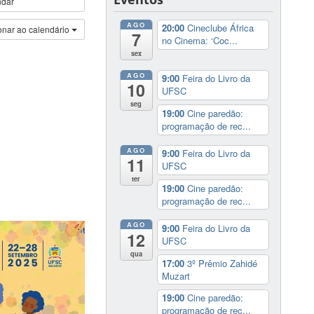
ndar
AGO
20:00
Cineclube África
onar ao calendário
7
no Cinema: ‘Coc...
sex
AGO
9:00
Feira do Livro da
10
UFSC
seg
19:00
Cine paredão:
programação de rec...
AGO
9:00
Feira do Livro da
11
UFSC
ter
19:00
Cine paredão:
programação de rec...
AGO
9:00
Feira do Livro da
12
UFSC
qua
17:00
3º Prêmio Zahidé
Muzart
19:00
Cine paredão:
programação de rec...