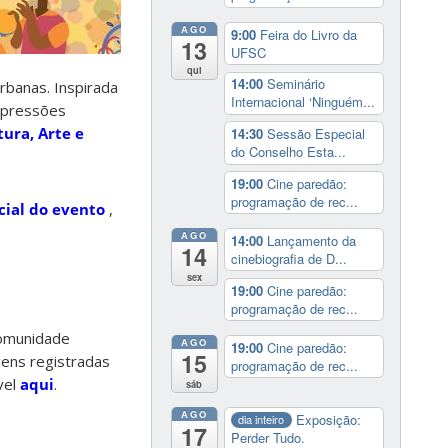
AGO
9:00
Feira do Livro da
13
UFSC
qui
14:00
Seminário
urbanas. Inspirada
Internacional ‘Ninguém...
expressões
tura, Arte e
14:30
Sessão Especial
do Conselho Esta...
19:00
Cine paredão:
programação de rec...
icial do evento
,
AGO
14:00
Lançamento da
14
cinebiografia de D...
sex
19:00
Cine paredão:
programação de rec...
comunidade
AGO
19:00
Cine paredão:
15
gens registradas
programação de rec...
vel
aqui
.
sáb
AGO
Exposição:
dia inteiro
17
Perder Tudo.