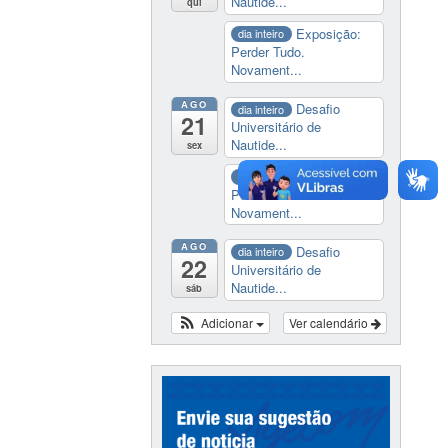
Nautide...
qui
Exposição:
dia inteiro
Perder Tudo.
Novament...
AGO
Desafio
dia inteiro
21
Universitário de
Nautide...
sex
Exposição:
dia inteiro
Perder Tudo.
Novament...
AGO
Desafio
dia inteiro
22
Universitário de
Nautide...
sáb
Adicionar
Ver calendário