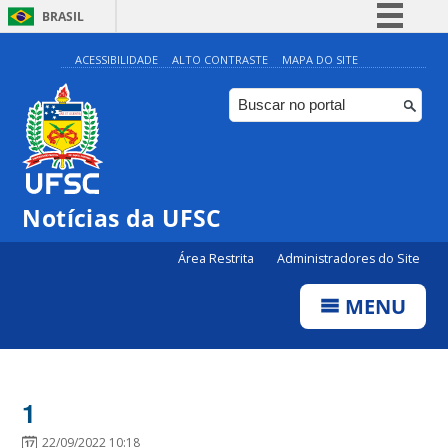
BRASIL
Simplifique!
ACESSIBILIDADE
ALTO CONTRASTE
MAPA DO SITE
Comunica BR
Participe
Acesso à informação
Legislação
Notícias da UFSC
Canais
Área Restrita
Administradores do Site
MENU
1
22/09/2022 10:18