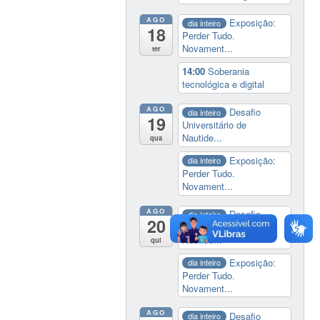
AGO
Exposição:
dia inteiro
18
Perder Tudo.
Novament...
ter
14:00
Soberania
tecnológica e digital
AGO
Desafio
dia inteiro
19
Universitário de
Nautide...
qua
Exposição:
dia inteiro
Perder Tudo.
Novament...
AGO
Desafio
dia inteiro
20
Universitário de
Nautide...
qui
Exposição:
dia inteiro
Perder Tudo.
Novament...
AGO
Desafio
dia inteiro