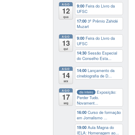
AGO
9:00
Feira do Livro da
12
UFSC
qua
17:00
3º Prêmio Zahidé
Muzart
AGO
9:00
Feira do Livro da
13
UFSC
qui
14:30
Sessão Especial
do Conselho Esta...
AGO
14:00
Lançamento da
14
cinebiografia de D...
sex
AGO
Exposição:
dia inteiro
17
Perder Tudo.
Novament...
seg
16:00
Curso de formação
em Jornalismo ...
19:00
Aula Magna do
IELA: Homenagem ao...