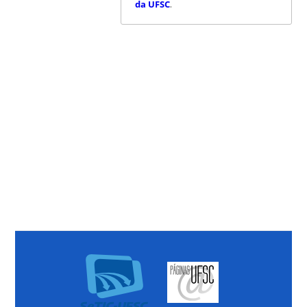
da UFSC
.