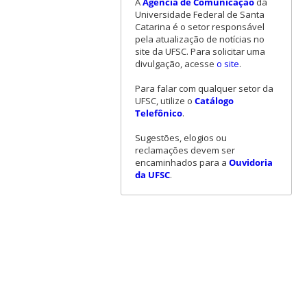
A
Agência de Comunicação
da
Universidade Federal de Santa
Catarina é o setor responsável
pela atualização de notícias no
site da UFSC. Para solicitar uma
divulgação, acesse
o site
.
Para falar com qualquer setor da
UFSC, utilize o
Catálogo
Telefônico
.
Sugestões, elogios ou
reclamações devem ser
encaminhados para a
Ouvidoria
da UFSC
.