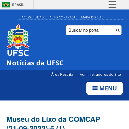
BRASIL
Simplifique!
ACESSIBILIDADE
ALTO CONTRASTE
MAPA DO SITE
Comunica BR
Participe
Acesso à informação
Legislação
Notícias da UFSC
Canais
Área Restrita
Administradores do Site
MENU
Museu do Lixo da COMCAP
(21-09-2022)-5 (1)