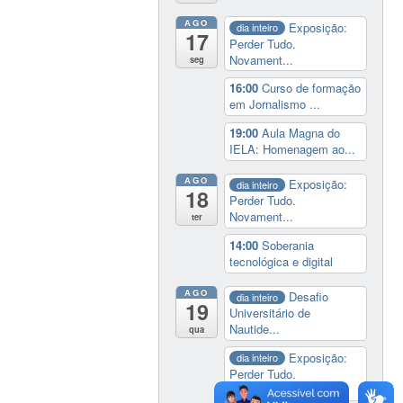
AGO
Exposição:
dia inteiro
17
Perder Tudo.
Novament...
seg
16:00
Curso de formação
em Jornalismo ...
19:00
Aula Magna do
IELA: Homenagem ao...
AGO
Exposição:
dia inteiro
18
Perder Tudo.
Novament...
ter
14:00
Soberania
tecnológica e digital
AGO
Desafio
dia inteiro
19
Universitário de
Nautide...
qua
Exposição:
dia inteiro
Perder Tudo.
Novament...