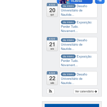
AGO
Desafio
dia inteiro
20
Universitário de
Nautide...
qui
Exposição:
dia inteiro
Perder Tudo.
Novament...
AGO
Desafio
dia inteiro
21
Universitário de
Nautide...
sex
Exposição:
dia inteiro
Perder Tudo.
Novament...
AGO
Desafio
dia inteiro
22
Universitário de
Nautide...
sáb
Ver calendário