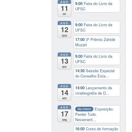
AGO
9:00
Feira do Livro da
11
UFSC
ter
AGO
9:00
Feira do Livro da
12
UFSC
qua
17:00
3º Prêmio Zahidé
Muzart
AGO
9:00
Feira do Livro da
13
UFSC
qui
14:30
Sessão Especial
do Conselho Esta...
AGO
14:00
Lançamento da
14
cinebiografia de D...
sex
AGO
Exposição:
dia inteiro
17
Perder Tudo.
Novament...
seg
16:00
Curso de formação