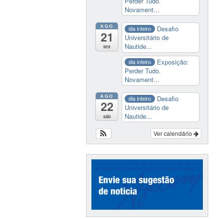
Perder Tudo.
Novament...
AGO
Desafio
dia inteiro
21
Universitário de
Nautide...
sex
Exposição:
dia inteiro
Perder Tudo.
Novament...
AGO
Desafio
dia inteiro
22
Universitário de
Nautide...
sáb
Ver calendário