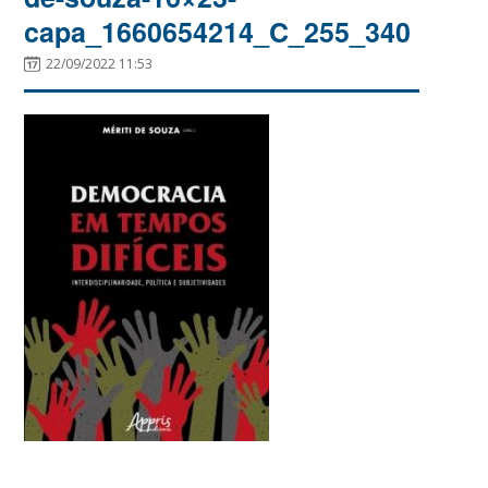
capa_1660654214_C_255_340
22/09/2022 11:53