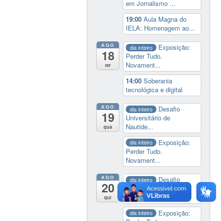
em Jornalismo ...
19:00
Aula Magna do
IELA: Homenagem ao...
AGO
Exposição:
dia inteiro
18
Perder Tudo.
Novament...
ter
14:00
Soberania
tecnológica e digital
AGO
Desafio
dia inteiro
19
Universitário de
Nautide...
qua
Exposição:
dia inteiro
Perder Tudo.
Novament...
AGO
Desafio
dia inteiro
20
Universitário de
Nautide...
qui
Exposição:
dia inteiro