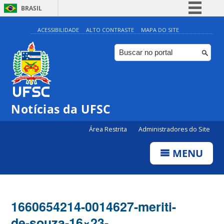
BRASIL
Simplifique!
ACESSIBILIDADE
ALTO CONTRASTE
MAPA DO SITE
Comunica BR
Participe
Acesso à informação
Legislação
Notícias da UFSC
Canais
Área Restrita
Administradores do Site
MENU
1660654214-0014627-meriti-
de-souza-16×23-