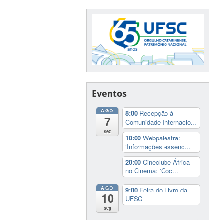
Eventos
AGO
8:00
Recepção à
7
Comunidade Internacio...
sex
10:00
Webpalestra:
‘Informações essenc...
20:00
Cineclube África
no Cinema: ‘Coc...
AGO
9:00
Feira do Livro da
10
UFSC
seg