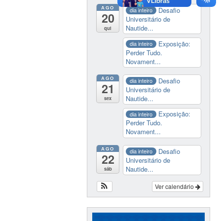
AGO
Desafio
dia inteiro
20
Universitário de
Nautide...
qui
Exposição:
dia inteiro
Perder Tudo.
Novament...
AGO
Desafio
dia inteiro
21
Universitário de
Nautide...
sex
Exposição:
dia inteiro
Perder Tudo.
Novament...
AGO
Desafio
dia inteiro
22
Universitário de
Nautide...
sáb
Ver calendário