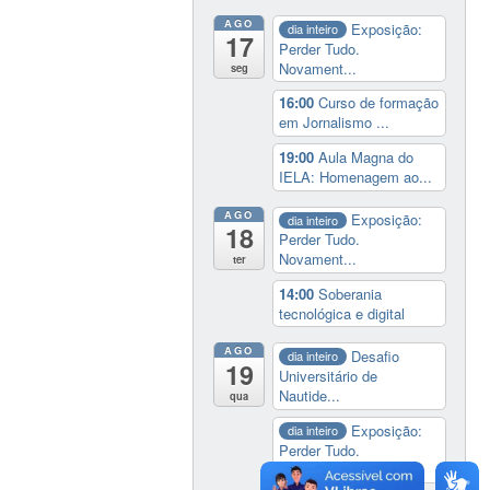
AGO
Exposição:
dia inteiro
17
Perder Tudo.
Novament...
seg
16:00
Curso de formação
em Jornalismo ...
19:00
Aula Magna do
IELA: Homenagem ao...
AGO
Exposição:
dia inteiro
18
Perder Tudo.
Novament...
ter
14:00
Soberania
tecnológica e digital
AGO
Desafio
dia inteiro
19
Universitário de
Nautide...
qua
Exposição:
dia inteiro
Perder Tudo.
Novament...