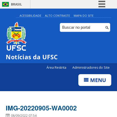
BRASIL
Simplifique!
ACESSIBILIDADE
ALTO CONTRASTE
MAPA DO SITE
Comunica BR
Participe
Acesso à informação
Legislação
Notícias da UFSC
Canais
Área Restrita
Administradores do Site
MENU
IMG-20220905-WA0002
08/09/2022 07:54