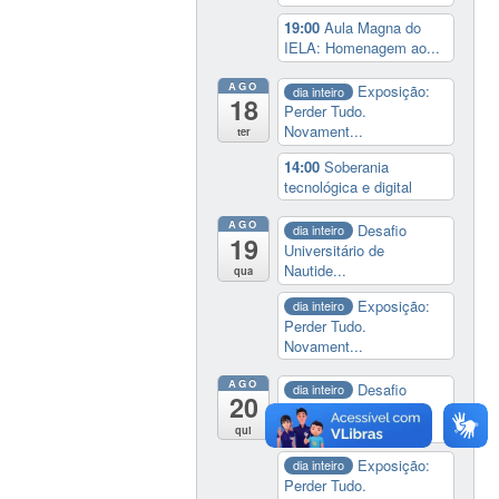
19:00
Aula Magna do
IELA: Homenagem ao...
AGO
Exposição:
dia inteiro
18
Perder Tudo.
Novament...
ter
14:00
Soberania
tecnológica e digital
AGO
Desafio
dia inteiro
19
Universitário de
Nautide...
qua
Exposição:
dia inteiro
Perder Tudo.
Novament...
AGO
Desafio
dia inteiro
20
Universitário de
Nautide...
qui
Exposição:
dia inteiro
Perder Tudo.