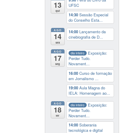
13
UFSC
qui
14:30
Sessão Especial
do Conselho Esta...
AGO
14:00
Lançamento da
14
cinebiografia de D...
sex
AGO
Exposição:
dia inteiro
17
Perder Tudo.
Novament...
seg
16:00
Curso de formação
em Jornalismo ...
19:00
Aula Magna do
IELA: Homenagem ao...
AGO
Exposição:
dia inteiro
18
Perder Tudo.
Novament...
ter
14:00
Soberania
tecnológica e digital