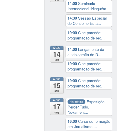
14:00
Seminário
Internacional ‘Ninguém...
14:30
Sessão Especial
do Conselho Esta...
19:00
Cine paredão:
programação de rec...
AGO
14:00
Lançamento da
14
cinebiografia de D...
sex
19:00
Cine paredão:
programação de rec...
AGO
19:00
Cine paredão:
15
programação de rec...
sáb
AGO
Exposição:
dia inteiro
17
Perder Tudo.
Novament...
seg
16:00
Curso de formação
em Jornalismo ...