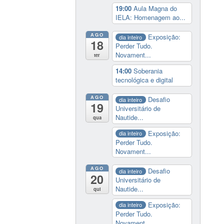
19:00
Aula Magna do
IELA: Homenagem ao...
AGO
Exposição:
dia inteiro
18
Perder Tudo.
Novament...
ter
14:00
Soberania
tecnológica e digital
AGO
Desafio
dia inteiro
19
Universitário de
Nautide...
qua
Exposição:
dia inteiro
Perder Tudo.
Novament...
AGO
Desafio
dia inteiro
20
Universitário de
Nautide...
qui
Exposição:
dia inteiro
Perder Tudo.
Novament...