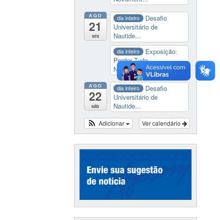
AGO
Desafio
dia inteiro
21
Universitário de
Nautide...
sex
Exposição:
dia inteiro
Perder Tudo.
Novament...
AGO
Desafio
dia inteiro
22
Universitário de
Nautide...
sáb
Adicionar
Ver calendário