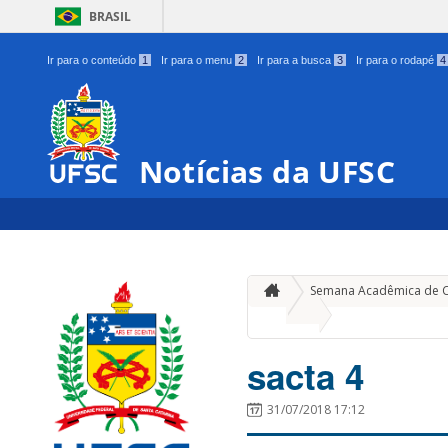
BRASIL
Ir para o conteúdo
1
Ir para o menu
2
Ir para a busca
3
Ir para o rodapé
4
Notícias da UFSC
Semana Acadêmica de Ci
»
sacta 4
sacta 4
31/07/2018 17:12