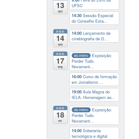
13
UFSC
qui
14:30
Sessão Especial
do Conselho Esta...
AGO
14:00
Lançamento da
14
cinebiografia de D...
sex
AGO
Exposição:
dia inteiro
17
Perder Tudo.
Novament...
seg
16:00
Curso de formação
em Jornalismo ...
19:00
Aula Magna do
IELA: Homenagem ao...
AGO
Exposição:
dia inteiro
18
Perder Tudo.
Novament...
ter
14:00
Soberania
tecnológica e digital