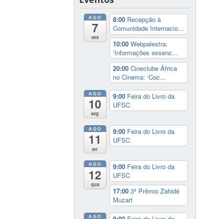
AGO
8:00
Recepção à
7
Comunidade Internacio...
sex
10:00
Webpalestra:
‘Informações essenc...
20:00
Cineclube África
no Cinema: ‘Coc...
AGO
9:00
Feira do Livro da
10
UFSC
seg
AGO
9:00
Feira do Livro da
11
UFSC
ter
AGO
9:00
Feira do Livro da
12
UFSC
qua
17:00
3º Prêmio Zahidé
Muzart
AGO
9:00
Feira do Livro da