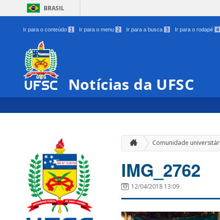
BRASIL
Ir para o conteúdo
1
Ir para o menu
2
Ir para a busca
3
Ir para o rodapé
4
Notícias da UFSC
Comunidade universitár
IMG_2762
12/04/2018 13:09