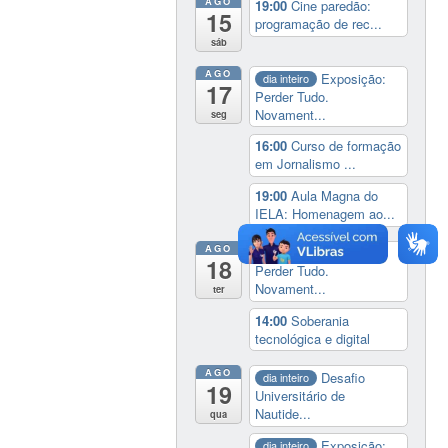
AGO
19:00
Cine paredão:
15
programação de rec...
sáb
AGO
Exposição:
dia inteiro
17
Perder Tudo.
Novament...
seg
16:00
Curso de formação
em Jornalismo ...
19:00
Aula Magna do
IELA: Homenagem ao...
AGO
Exposição:
dia inteiro
18
Perder Tudo.
Novament...
ter
14:00
Soberania
tecnológica e digital
AGO
Desafio
dia inteiro
19
Universitário de
Nautide...
qua
Exposição:
dia inteiro