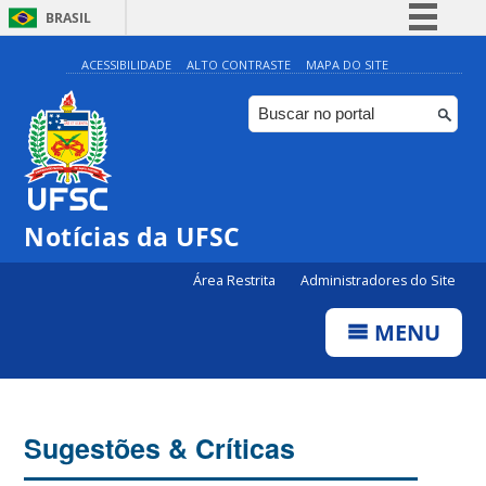
BRASIL
Simplifique!
ACESSIBILIDADE
ALTO CONTRASTE
MAPA DO SITE
Comunica BR
Participe
Acesso à informação
Legislação
Notícias da UFSC
Canais
Área Restrita
Administradores do Site
MENU
Sugestões & Críticas