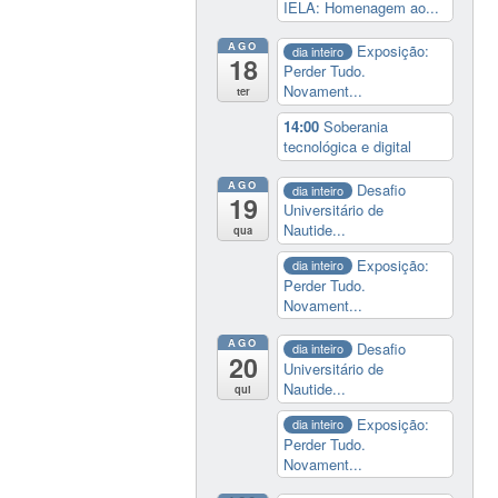
IELA: Homenagem ao...
AGO
Exposição:
dia inteiro
18
Perder Tudo.
Novament...
ter
14:00
Soberania
tecnológica e digital
AGO
Desafio
dia inteiro
19
Universitário de
Nautide...
qua
Exposição:
dia inteiro
Perder Tudo.
Novament...
AGO
Desafio
dia inteiro
20
Universitário de
Nautide...
qui
Exposição:
dia inteiro
Perder Tudo.
Novament...