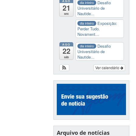
AGO
Desafio
dia inteiro
21
Universitário de
Nautide...
sex
Exposição:
dia inteiro
Perder Tudo.
Novament...
AGO
Desafio
dia inteiro
22
Universitário de
Nautide...
sáb
Ver calendário
Arquivo de notícias