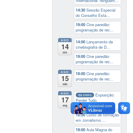
Internacional ‘Ninguém...
14:30
Sessão Especial
do Conselho Esta...
19:00
Cine paredão:
programação de rec...
AGO
14:00
Lançamento da
14
cinebiografia de D...
sex
19:00
Cine paredão:
programação de rec...
AGO
19:00
Cine paredão:
15
programação de rec...
sáb
AGO
Exposição:
dia inteiro
17
Perder Tudo.
Novament...
seg
16:00
Curso de formação
em Jornalismo ...
19:00
Aula Magna do