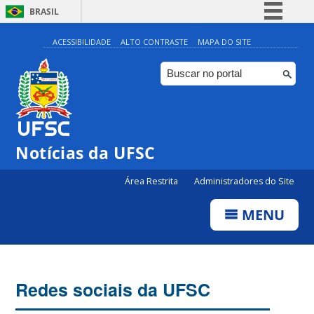
BRASIL
Simplifique!
ACESSIBILIDADE
ALTO CONTRASTE
MAPA DO SITE
Comunica BR
Participe
Acesso à informação
Legislação
Notícias da UFSC
Canais
Área Restrita
Administradores do Site
MENU
Redes sociais da UFSC