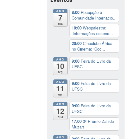
AGO
8:00
Recepção à
7
Comunidade Internacio...
sex
10:00
Webpalestra:
‘Informações essenc...
20:00
Cineclube África
no Cinema: ‘Coc...
AGO
9:00
Feira do Livro da
10
UFSC
seg
AGO
9:00
Feira do Livro da
11
UFSC
ter
AGO
9:00
Feira do Livro da
12
UFSC
qua
17:00
3º Prêmio Zahidé
Muzart
AGO
9:00
Feira do Livro da