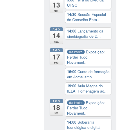
13
UFSC
qui
14:30
Sessão Especial
do Conselho Esta...
AGO
14:00
Lançamento da
14
cinebiografia de D...
sex
AGO
Exposição:
dia inteiro
17
Perder Tudo.
Novament...
seg
16:00
Curso de formação
em Jornalismo ...
19:00
Aula Magna do
IELA: Homenagem ao...
AGO
Exposição:
dia inteiro
18
Perder Tudo.
Novament...
ter
14:00
Soberania
tecnológica e digital