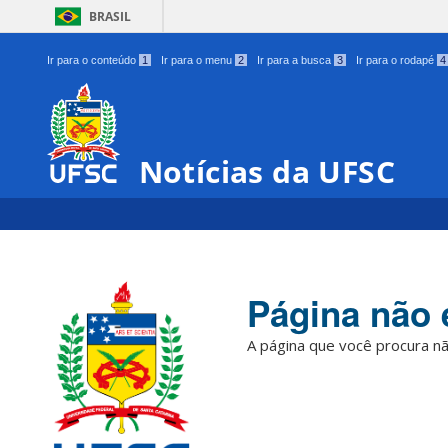
BRASIL
Ir para o conteúdo
1
Ir para o menu
2
Ir para a busca
3
Ir para o rodapé
4
Notícias da UFSC
Página não 
A página que você procura nã