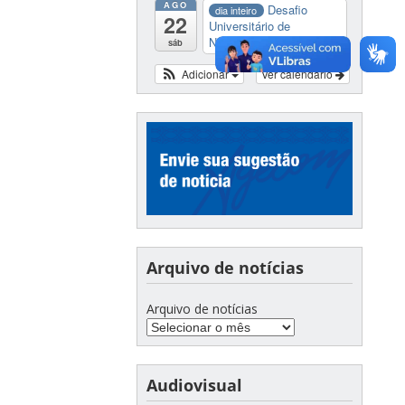
AGO
Desafio
dia inteiro
22
Universitário de
Nautide...
sáb
Adicionar
Ver calendário
Arquivo de notícias
Arquivo de notícias
Audiovisual