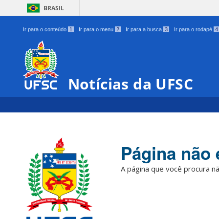
BRASIL
Ir para o conteúdo
1
Ir para o menu
2
Ir para a busca
3
Ir para o rodapé
4
Notícias da UFSC
Página não 
A página que você procura nã