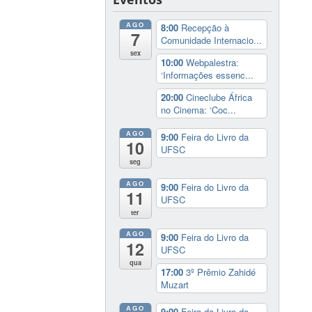
AGO
8:00
Recepção à
7
Comunidade Internacio...
sex
10:00
Webpalestra:
‘Informações essenc...
20:00
Cineclube África
no Cinema: ‘Coc...
AGO
9:00
Feira do Livro da
10
UFSC
seg
AGO
9:00
Feira do Livro da
11
UFSC
ter
AGO
9:00
Feira do Livro da
12
UFSC
qua
17:00
3º Prêmio Zahidé
Muzart
AGO
9:00
Feira do Livro da