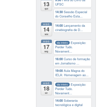
13
UFSC
qui
14:30
Sessão Especial
do Conselho Esta...
AGO
14:00
Lançamento da
14
cinebiografia de D...
sex
AGO
Exposição:
dia inteiro
17
Perder Tudo.
Novament...
seg
16:00
Curso de formação
em Jornalismo ...
19:00
Aula Magna do
IELA: Homenagem ao...
AGO
Exposição:
dia inteiro
18
Perder Tudo.
Novament...
ter
14:00
Soberania
tecnológica e digital