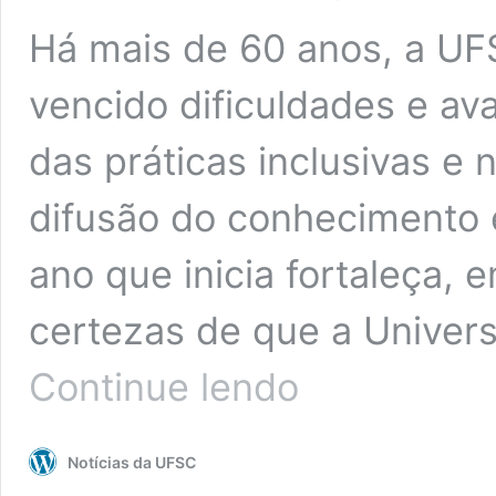
Há mais de 60 anos, a UF
vencido dificuldades e av
das práticas inclusivas e 
difusão do conhecimento 
ano que inicia fortaleça, 
certezas de que a Univers
Reitoria
Continue lendo
divulga
mensagem
de
Notícias da UFSC
boas
festas