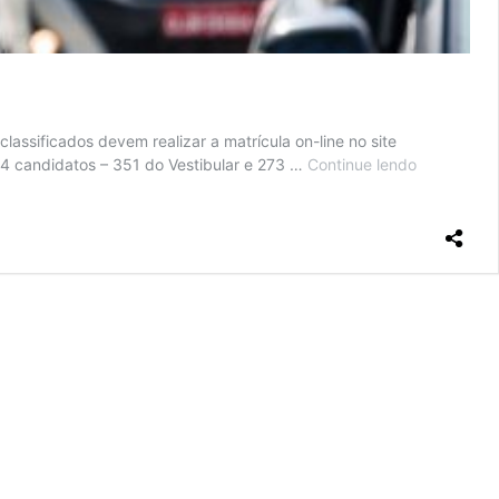
assificados devem realizar a matrícula on-line no site
4 candidatos – 351 do Vestibular e 273 …
Continue lendo
UFSC
divulga
quinta
chamada
do
Sisu
e
sexta
chamada
do
vestibular