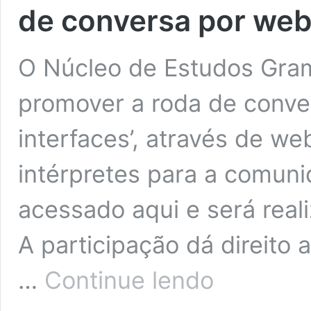
de conversa por web
O Núcleo de Estudos Gram
promover a roda de conver
interfaces’, através de we
intérpretes para a comun
acessado aqui e será reali
A participação dá direito 
Gramática
…
Continue lendo
formal
e