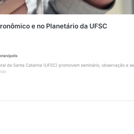
tronômico e no Planetário da UFSC
rianópolis
eral de Santa Catarina (UFSC) promovem seminário, observação e ses
ndo
Sessão
e
seminário
no
Observatório
Astronômico
e
no
Planetário
da