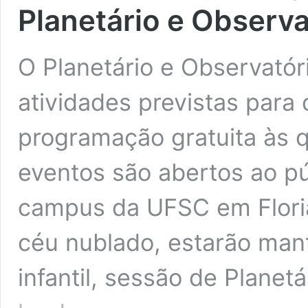
Planetário e Observ
O Planetário e Observató
atividades previstas par
programação gratuita às q
eventos são abertos ao p
campus da UFSC em Floria
céu nublado, estarão mant
infantil, sessão de Planet
Confira