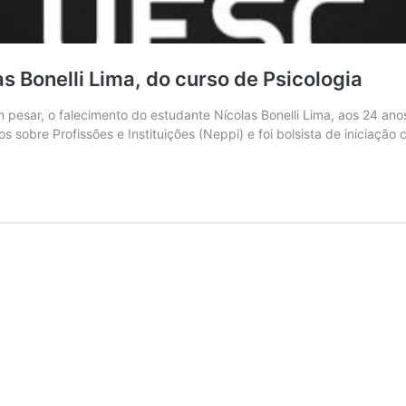
s Bonelli Lima, do curso de Psicologia
pesar, o falecimento do estudante Nícolas Bonelli Lima, aos 24 ano
obre Profissões e Instituições (Neppi) e foi bolsista de iniciação c