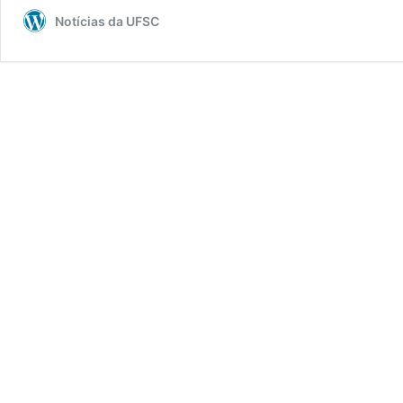
preliminar
Notícias da UFSC
da
73ª
Reunião
Anual