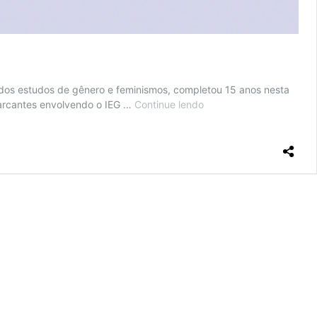
 dos estudos de gênero e feminismos, completou 15 anos nesta
marcantes envolvendo o IEG …
Continue lendo
Instituto
de
Estudos
de
Gênero
completa
15
anos