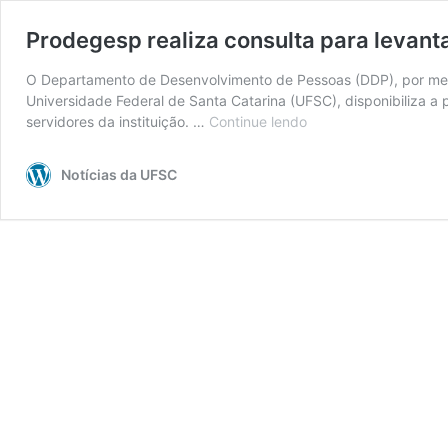
Prodegesp realiza consulta para levan
O Departamento de Desenvolvimento de Pessoas (DDP), por mei
Universidade Federal de Santa Catarina (UFSC), disponibiliza a
servidores da instituição. …
Continue lendo
Prodegesp
realiza
consulta
Notícias da UFSC
para
levantamento
de
necessidades
de
capacitação