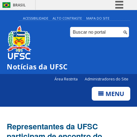
BRASIL
Simplifique!
ACESSIBILIDADE
ALTO CONTRASTE
MAPA DO SITE
Comunica BR
Participe
Acesso à informação
Legislação
Notícias da UFSC
Canais
Área Restrita
Administradores do Site
MENU
Representantes da UFSC
participam de encontro do