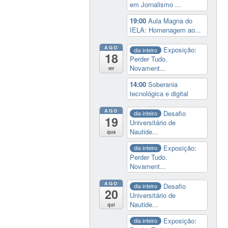
em Jornalismo ...
19:00
Aula Magna do
IELA: Homenagem ao...
AGO
Exposição:
dia inteiro
18
Perder Tudo.
Novament...
ter
14:00
Soberania
tecnológica e digital
AGO
Desafio
dia inteiro
19
Universitário de
Nautide...
qua
Exposição:
dia inteiro
Perder Tudo.
Novament...
AGO
Desafio
dia inteiro
20
Universitário de
Nautide...
qui
Exposição:
dia inteiro