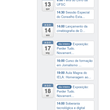
13
UFSC
qui
14:30
Sessão Especial
do Conselho Esta...
AGO
14:00
Lançamento da
14
cinebiografia de D...
sex
AGO
Exposição:
dia inteiro
17
Perder Tudo.
Novament...
seg
16:00
Curso de formação
em Jornalismo ...
19:00
Aula Magna do
IELA: Homenagem ao...
AGO
Exposição:
dia inteiro
18
Perder Tudo.
Novament...
ter
14:00
Soberania
tecnológica e digital