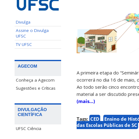
Divulga
Assine o Divulga
UFSC
TV UFSC
AGECOM
A primeira etapa do “Seminár
ocorrerá no dia 16 de maio, 
Conheça a Agecom
Ao todo serão cinco encontros
Sugestões e Críticas
material a ser discutido pres
(mais…)
DIVULGAÇÃO
CIENTÍFICA
Tags:
CED
Ensino de Histó
das Escolas Públicas de SC
UFSC Ciência