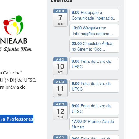
AGO
8:00
Recepção à
7
Comunidade Internacio...
sex
10:00
Webpalestra:
‘Informações essenc...
20:00
Cineclube África
no Cinema: ‘Coc...
AGO
9:00
Feira do Livro da
10
UFSC
a Catarina”
seg
il (NDI) da UFSC.
AGO
9:00
Feira do Livro da
11
ura prévia do
UFSC
ter
AGO
9:00
Feira do Livro da
12
UFSC
qua
ra Professores
17:00
3º Prêmio Zahidé
Muzart
AGO
9:00
Feira do Livro da