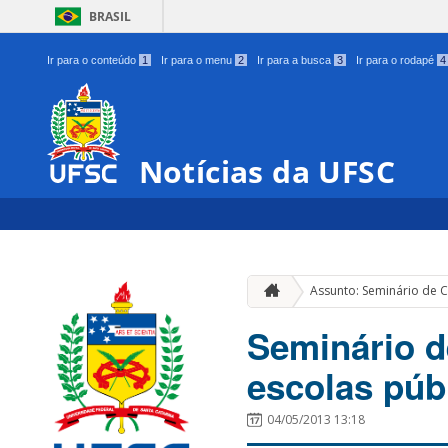
BRASIL
Ir para o conteúdo
1
Ir para o menu
2
Ir para a busca
3
Ir para o rodapé
4
Notícias da UFSC
Assunto: Seminário de C
Seminário d
escolas púb
04/05/2013 13:18