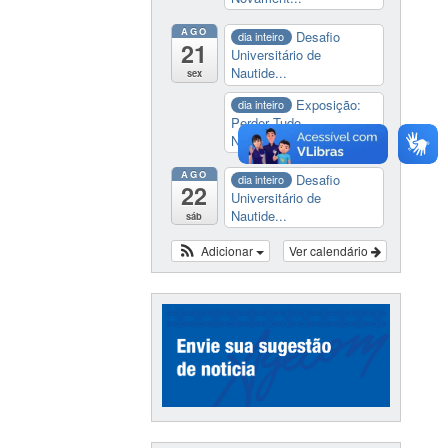
AGO
Desafio
dia inteiro
21
Universitário de
Nautide...
sex
Exposição:
dia inteiro
Perder Tudo.
Novament...
AGO
Desafio
dia inteiro
22
Universitário de
Nautide...
sáb
Adicionar
Ver calendário