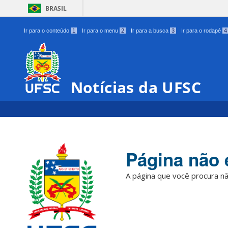
BRASIL
Ir para o conteúdo
1
Ir para o menu
2
Ir para a busca
3
Ir para o rodapé
4
Notícias da UFSC
Página não 
A página que você procura nã