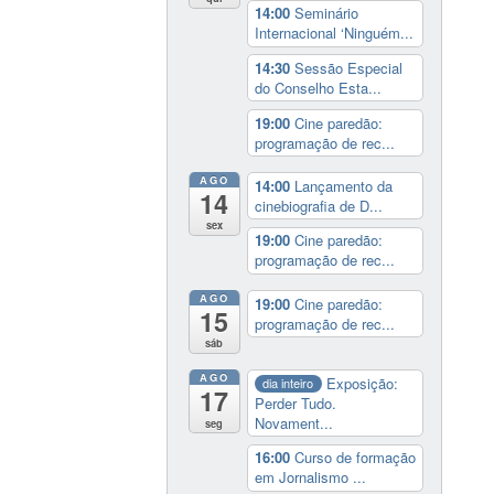
14:00
Seminário
Internacional ‘Ninguém...
14:30
Sessão Especial
do Conselho Esta...
19:00
Cine paredão:
programação de rec...
AGO
14:00
Lançamento da
14
cinebiografia de D...
sex
19:00
Cine paredão:
programação de rec...
AGO
19:00
Cine paredão:
15
programação de rec...
sáb
AGO
Exposição:
dia inteiro
17
Perder Tudo.
Novament...
seg
16:00
Curso de formação
em Jornalismo ...