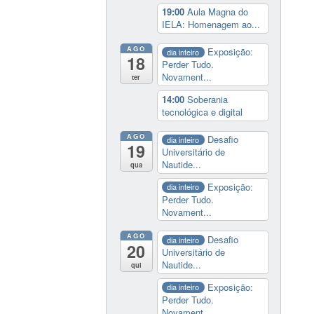
19:00
Aula Magna do
IELA: Homenagem ao...
AGO
Exposição:
dia inteiro
18
Perder Tudo.
Novament...
ter
14:00
Soberania
tecnológica e digital
AGO
Desafio
dia inteiro
19
Universitário de
Nautide...
qua
Exposição:
dia inteiro
Perder Tudo.
Novament...
AGO
Desafio
dia inteiro
20
Universitário de
Nautide...
qui
Exposição:
dia inteiro
Perder Tudo.
Novament...