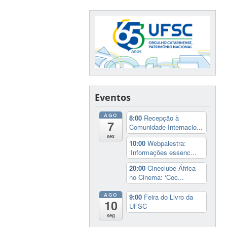
Eventos
AGO
8:00
Recepção à
7
Comunidade Internacio...
sex
10:00
Webpalestra:
‘Informações essenc...
20:00
Cineclube África
no Cinema: ‘Coc...
AGO
9:00
Feira do Livro da
10
UFSC
seg