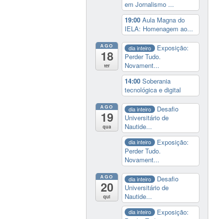
em Jornalismo ...
19:00
Aula Magna do
IELA: Homenagem ao...
AGO
Exposição:
dia inteiro
18
Perder Tudo.
Novament...
ter
14:00
Soberania
tecnológica e digital
AGO
Desafio
dia inteiro
19
Universitário de
Nautide...
qua
Exposição:
dia inteiro
Perder Tudo.
Novament...
AGO
Desafio
dia inteiro
20
Universitário de
Nautide...
qui
Exposição:
dia inteiro