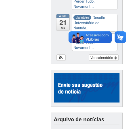
Perder Tudo.
Novament...
AGO
Desafio
dia inteiro
21
Universitário de
Nautide...
sex
Exposição:
dia inteiro
Perder Tudo.
Novament...
Ver calendário
Arquivo de notícias