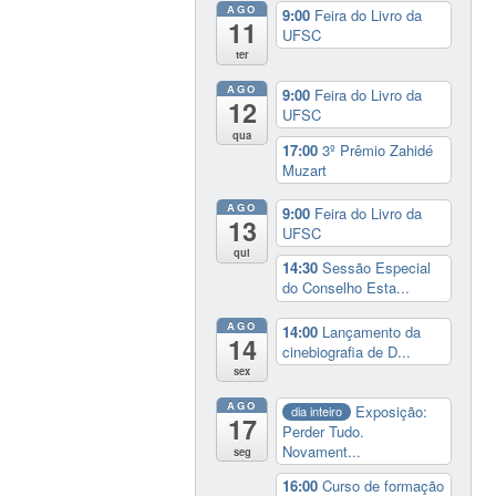
AGO
9:00
Feira do Livro da
11
UFSC
ter
AGO
9:00
Feira do Livro da
12
UFSC
qua
17:00
3º Prêmio Zahidé
Muzart
AGO
9:00
Feira do Livro da
13
UFSC
qui
14:30
Sessão Especial
do Conselho Esta...
AGO
14:00
Lançamento da
14
cinebiografia de D...
sex
AGO
Exposição:
dia inteiro
17
Perder Tudo.
Novament...
seg
16:00
Curso de formação