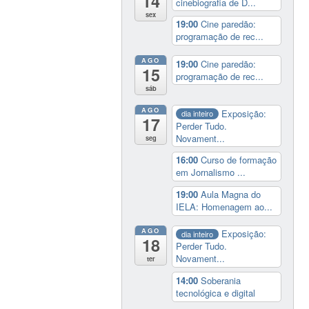
14
cinebiografia de D...
sex
19:00
Cine paredão:
programação de rec...
AGO
19:00
Cine paredão:
15
programação de rec...
sáb
AGO
Exposição:
dia inteiro
17
Perder Tudo.
Novament...
seg
16:00
Curso de formação
em Jornalismo ...
19:00
Aula Magna do
IELA: Homenagem ao...
AGO
Exposição:
dia inteiro
18
Perder Tudo.
Novament...
ter
14:00
Soberania
tecnológica e digital