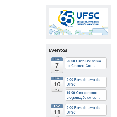
Eventos
AGO
20:00
Cineclube África
7
no Cinema: ‘Coc...
sex
AGO
9:00
Feira do Livro da
10
UFSC
seg
19:00
Cine paredão:
programação de rec...
AGO
9:00
Feira do Livro da
11
UFSC
ter