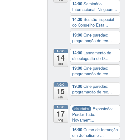
14:00
Seminário
Internacional ‘Ninguém...
14:30
Sessão Especial
do Conselho Esta...
19:00
Cine paredão:
programação de rec...
AGO
14:00
Lançamento da
14
cinebiografia de D...
sex
19:00
Cine paredão:
programação de rec...
AGO
19:00
Cine paredão:
15
programação de rec...
sáb
AGO
Exposição:
dia inteiro
17
Perder Tudo.
Novament...
seg
16:00
Curso de formação
em Jornalismo ...