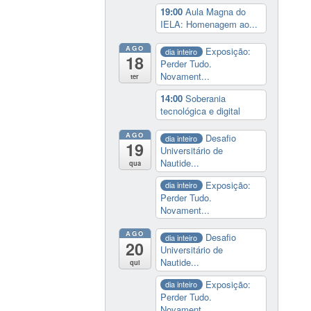
19:00
Aula Magna do
IELA: Homenagem ao...
AGO
Exposição:
dia inteiro
18
Perder Tudo.
Novament...
ter
14:00
Soberania
tecnológica e digital
AGO
Desafio
dia inteiro
19
Universitário de
Nautide...
qua
Exposição:
dia inteiro
Perder Tudo.
Novament...
AGO
Desafio
dia inteiro
20
Universitário de
Nautide...
qui
Exposição:
dia inteiro
Perder Tudo.
Novament...