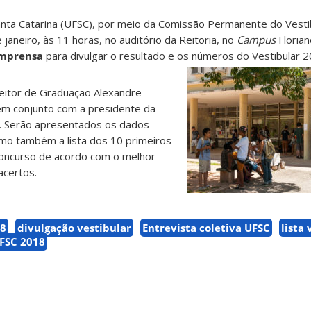
anta Catarina (UFSC), por meio da Comissão Permanente do Vestib
e janeiro, às 11 horas, no auditório da Reitoria, no
Campus
Florian
 imprensa
para divulgar o resultado e os números do Vestibular 2
reitor de Graduação Alexandre
 em conjunto com a presidente da
o. Serão apresentados os dados
omo também a lista dos 10 primeiros
 concurso de acordo com o melhor
certos.
18
divulgação vestibular
Entrevista coletiva UFSC
lista
UFSC 2018