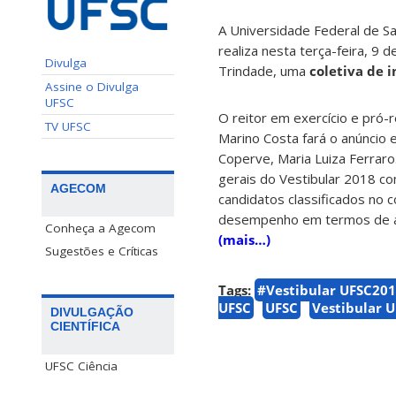
A Universidade Federal de S
realiza nesta terça-feira, 9 d
Divulga
Trindade, uma
coletiva de
Assine o Divulga
UFSC
O reitor em exercício e pró-
TV UFSC
Marino Costa fará o anúncio
Coperve, Maria Luiza Ferrar
gerais do Vestibular 2018 c
AGECOM
candidatos classificados no
desempenho em termos de a
Conheça a Agecom
(mais…)
Sugestões e Críticas
Tags:
#Vestibular UFSC20
UFSC
UFSC
Vestibular 
DIVULGAÇÃO
CIENTÍFICA
UFSC Ciência