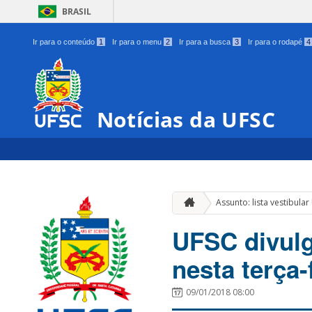
BRASIL
Ir para o conteúdo
1
Ir para o menu
2
Ir para a busca
3
Ir para o rodapé
4
Notícias da UFSC
Assunto: lista vestibula
UFSC divulg
nesta terça-
09/01/2018 08:00