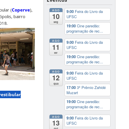
ular (
Coperve
),
AGO
9:00
Feira do Livro da
10
ópolis, bairro
UFSC
seg
018.
19:00
Cine paredão:
programação de rec...
AGO
9:00
Feira do Livro da
11
UFSC
ter
19:00
Cine paredão:
programação de rec...
AGO
9:00
Feira do Livro da
12
UFSC
qua
17:00
3º Prêmio Zahidé
Muzart
 vestibular
19:00
Cine paredão:
programação de rec...
AGO
9:00
Feira do Livro da
13
UFSC
qui