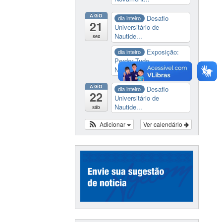
AGO
Desafio
dia inteiro
21
Universitário de
Nautide...
sex
Exposição:
dia inteiro
Perder Tudo.
Novament...
AGO
Desafio
dia inteiro
22
Universitário de
Nautide...
sáb
Adicionar
Ver calendário