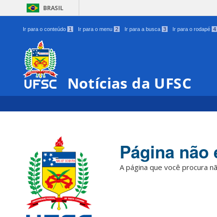
BRASIL
Ir para o conteúdo
1
Ir para o menu
2
Ir para a busca
3
Ir para o rodapé
4
Notícias da UFSC
Página não 
A página que você procura nã