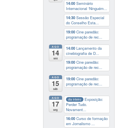
14:00
Seminário
Internacional ‘Ninguém...
14:30
Sessão Especial
do Conselho Esta...
19:00
Cine paredão:
programação de rec...
AGO
14:00
Lançamento da
14
cinebiografia de D...
sex
19:00
Cine paredão:
programação de rec...
AGO
19:00
Cine paredão:
15
programação de rec...
sáb
AGO
Exposição:
dia inteiro
17
Perder Tudo.
Novament...
seg
16:00
Curso de formação
em Jornalismo ...