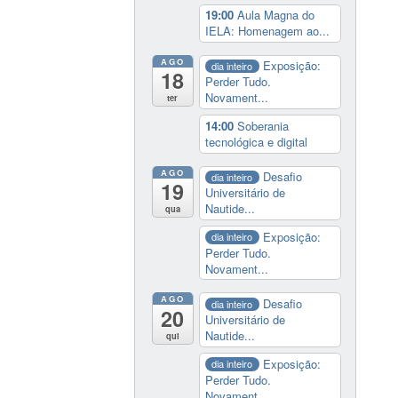
19:00
Aula Magna do
IELA: Homenagem ao...
AGO
Exposição:
dia inteiro
18
Perder Tudo.
Novament...
ter
14:00
Soberania
tecnológica e digital
AGO
Desafio
dia inteiro
19
Universitário de
Nautide...
qua
Exposição:
dia inteiro
Perder Tudo.
Novament...
AGO
Desafio
dia inteiro
20
Universitário de
Nautide...
qui
Exposição:
dia inteiro
Perder Tudo.
Novament...