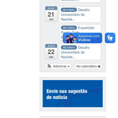
AGO
Desafio
dia inteiro
21
Universitário de
Nautide...
sex
Exposição:
dia inteiro
Perder Tudo.
Novament...
AGO
Desafio
dia inteiro
22
Universitário de
Nautide...
sáb
Adicionar
Ver calendário