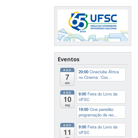
Eventos
AGO
20:00
Cineclube África
7
no Cinema: ‘Coc...
sex
AGO
9:00
Feira do Livro da
10
UFSC
seg
19:00
Cine paredão:
programação de rec...
AGO
9:00
Feira do Livro da
11
UFSC
ter