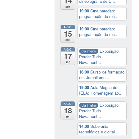
14
cinebiografia de D...
sex
19:00
Cine paredão:
programação de rec...
AGO
19:00
Cine paredão:
15
programação de rec...
sáb
AGO
Exposição:
dia inteiro
17
Perder Tudo.
Novament...
seg
16:00
Curso de formação
em Jornalismo ...
19:00
Aula Magna do
IELA: Homenagem ao...
AGO
Exposição:
dia inteiro
18
Perder Tudo.
Novament...
ter
14:00
Soberania
tecnológica e digital